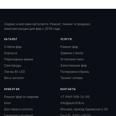
Сервис и магазин автосвета. Ремонт, тюнинг и продажа
комплектующих для фар с 2018 года.
КАТАЛОГ
УСЛУГИ
Стёкла фар
Ремонт фар
Корпуса
Замена стекла
Переходные рамки
Установка линз
Световоды
Запотевание фар
Линзы Bi-LED
Полировка и бронь
Весь каталог
Тюнинг оптики
КЛИЕНТАМ
КОНТАКТЫ
Ремонт фар по маркам
+7 (969) 108-10-00
Блог
info@auto108.ru
Доставка и оплата
Москва, проезд Одоевского 2А
Гарантия и возврат
Пн–Сб · 9:00—19:00