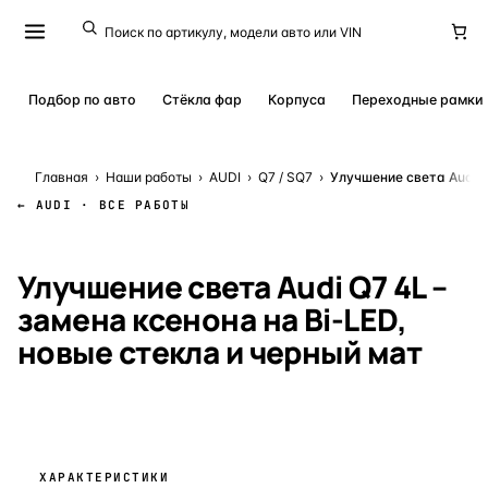
Подбор по авто
Стёкла фар
Корпуса
Переходные рамки
Главная
›
Наши работы
›
AUDI
›
Q7 / SQ7
›
Улучшение света Audi Q
← AUDI · ВСЕ РАБОТЫ
КЕЙС № 15542
· 9 ЯНВАРЯ 2023
Улучшение света Audi Q7 4L –
замена ксенона на Bi-LED,
новые стекла и черный мат
ХАРАКТЕРИСТИКИ