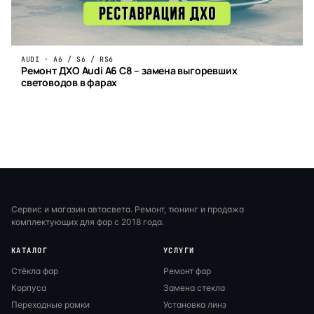
AUDI · A6 / S6 / RS6
Ремонт ДХО Audi A6 C8 – замена выгоревших
световодов в фарах
Сервис и магазин автосвета. Ремонт, тюнинг и продажа
комплектующих для фар с 2018 года.
КАТАЛОГ
УСЛУГИ
Стёкла фар
Ремонт фар
Корпуса
Замена стекла
Переходные рамки
Установка линз