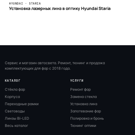
HYUNDAI · STARIA
Установка лазерных линз в оптику Hyundai Staria
Сервис и магазин автосвета. Ремонт, тюнинг и продажа
комплектующих для фар с 2018 года.
КАТАЛОГ
УСЛУГИ
Стёкла фар
Ремонт фар
Корпуса
Замена стекла
Переходные рамки
Установка линз
Световоды
Запотевание фар
Линзы Bi-LED
Полировка и бронь
Весь каталог
Тюнинг оптики