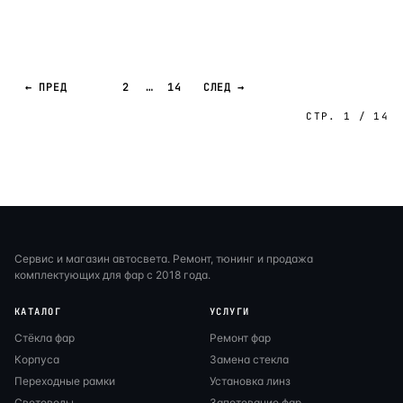
…
← ПРЕД
1
2
14
СЛЕД →
СТР. 1 / 14
Сервис и магазин автосвета. Ремонт, тюнинг и продажа
комплектующих для фар с 2018 года.
КАТАЛОГ
УСЛУГИ
Стёкла фар
Ремонт фар
Корпуса
Замена стекла
Переходные рамки
Установка линз
Световоды
Запотевание фар