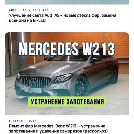
AUDI · A5 / S5 / RS5
Улучшениe света Audi A5 – новые стекла фар, замена
ксенона на Bi-LED
E-CLASS · W213
Ремонт фар Mercedes-Benz W213 — устранение
запотевания и удаление саморезов (расколхоз)