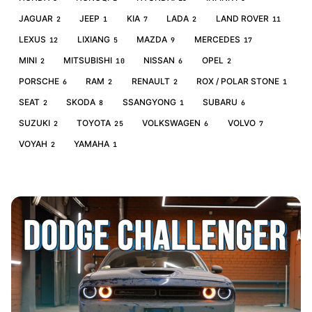
JAGUAR
JEEP
KIA
LADA
LAND ROVER
2
1
7
2
11
LEXUS
LIXIANG
MAZDA
MERCEDES
12
5
9
17
MINI
MITSUBISHI
NISSAN
OPEL
2
10
6
2
PORSCHE
RAM
RENAULT
ROX / POLAR STONE
6
2
2
1
SEAT
SKODA
SSANGYONG
SUBARU
2
8
1
6
SUZUKI
TOYOTA
VOLKSWAGEN
VOLVO
2
25
6
7
VOYAH
YAMAHA
2
1