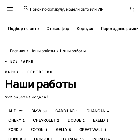
Подбор по авто
Стёкла фар
Корпуса
Переходные рамки
Главная
›
Наши работы
›
Наши работы
← ВСЕ МАРКИ
МАРКА · ПОРТФОЛИО
Наши работы
292
работ
43
моделей
AUDI
BMW
CADDILAC
CHANGAN
22
58
1
4
CHERY
CHEVROLET
DODGE
EXEED
1
2
2
2
FORD
FOTON
GELLY
GREAT WALL
8
1
5
1
HONDA
HONGQI
HYUNDAI
INFINITI
8
1
13
6