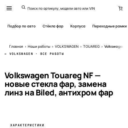
Подбор по авто
Стёкла фар
Корпуса
Переходные рамки
Главная
›
Наши работы
›
VOLKSWAGEN
›
TOUAREG
›
Volkswagen T
← VOLKSWAGEN · ВСЕ РАБОТЫ
КЕЙС № 19356
· 29 ФЕВРАЛЯ 2024
Volkswagen Touareg NF —
новые стекла фар, замена
линз на Biled, антихром фар
ХАРАКТЕРИСТИКИ