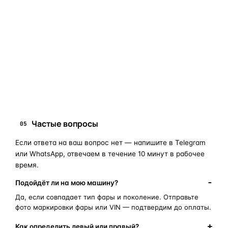
«наугад»
: пришлите фото фары, маркировки или VIN, и
мы подскажем правильный артикул. Подбор бесплатный,
занимает 10–15 минут.
запчасти для фар
ПОИСКОВЫЕ ЗАПРОСЫ
замена стекла фары
корпус фары
ремонт фары
полиуретановый герметик
оригинальная оптика
Частые вопросы
05
Если ответа на ваш вопрос нет — напишите в Telegram
или WhatsApp, отвечаем в течение 10 минут в рабочее
время.
Подойдёт ли на мою машину?
Да, если совпадает тип фары и поколение. Отправьте
фото маркировки фары или VIN — подтвердим до оплаты.
Как определить левый или правый?