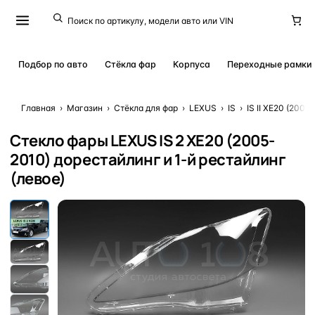
Подбор по авто
Стёкла фар
Корпуса
Переходные рамки
Главная
›
Магазин
›
Стёкла для фар
›
LEXUS
›
IS
›
IS II XE20 (2005
Стекло фары LEXUS IS 2 XE20 (2005-
2010) дорестайлинг и 1-й рестайлинг
(левое)