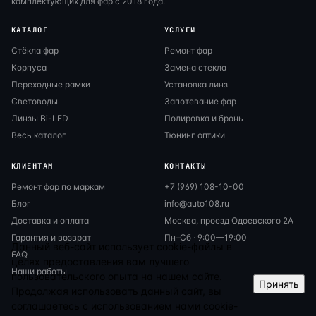
комплектующих для фар с 2018 года.
КАТАЛОГ
УСЛУГИ
Стёкла фар
Ремонт фар
Корпуса
Замена стекла
Переходные рамки
Установка линз
Световоды
Запотевание фар
Линзы Bi-LED
Полировка и бронь
Весь каталог
Тюнинг оптики
КЛИЕНТАМ
КОНТАКТЫ
Ремонт фар по маркам
+7 (969) 108-10-00
Блог
info@auto108.ru
Доставка и оплата
Москва, проезд Одоевского 2А
Гарантия и возврат
Пн–Сб · 9:00—19:00
Данный веб-сайт использует cookie-файлы в
FAQ
целях предоставления вам лучшего
Наши работы
пользовательского опыта на нашем сайте.
Принять
Продолжая использовать данный сайт, вы
соглашаетесь с использованием нами cookie-