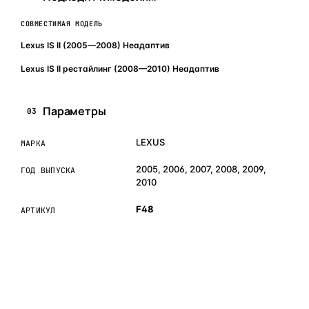
СОВМЕСТИМАЯ МОДЕЛЬ
Lexus IS II (2005—2008) Неадаптив
Lexus IS II рестайлинг (2008—2010) Неадаптив
Параметры
03
LEXUS
МАРКА
2005, 2006, 2007, 2008, 2009,
ГОД ВЫПУСКА
2010
F48
АРТИКУЛ
ОБЪЯСНЯЕМ ПРОСТЫМ ЯЗЫКОМ
04
Что это и зачем
Коротко о том, почему такие запчасти меняют отдельно