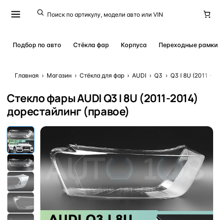
Подбор по авто
Стёкла фар
Корпуса
Переходные рамки
Главная
›
Магазин
›
Стёкла для фар
›
AUDI
›
Q3
›
Q3 I 8U (2011 - 
Стекло фары AUDI Q3 I 8U (2011-2014)
дорестайлинг (правое)