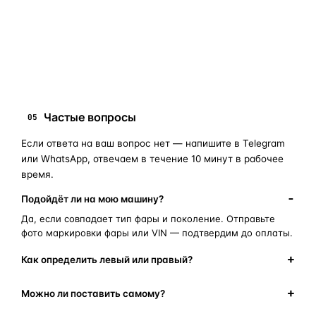
запчасти для фар
ПОИСКОВЫЕ ЗАПРОСЫ
замена стекла фары
корпус фары
ремонт фары
полиуретановый герметик
оригинальная оптика
Частые вопросы
05
Если ответа на ваш вопрос нет — напишите в Telegram
или WhatsApp, отвечаем в течение 10 минут в рабочее
время.
Подойдёт ли на мою машину?
Да, если совпадает тип фары и поколение. Отправьте
фото маркировки фары или VIN — подтвердим до оплаты.
Как определить левый или правый?
Можно ли поставить самому?