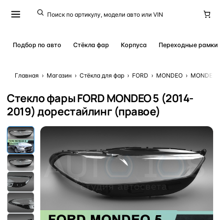
Подбор по авто
Стёкла фар
Корпуса
Переходные рамки
Главная
›
Магазин
›
Стёкла для фар
›
FORD
›
MONDEO
›
MONDEO 5 
Стекло фары FORD MONDEO 5 (2014-
2019) дорестайлинг (правое)