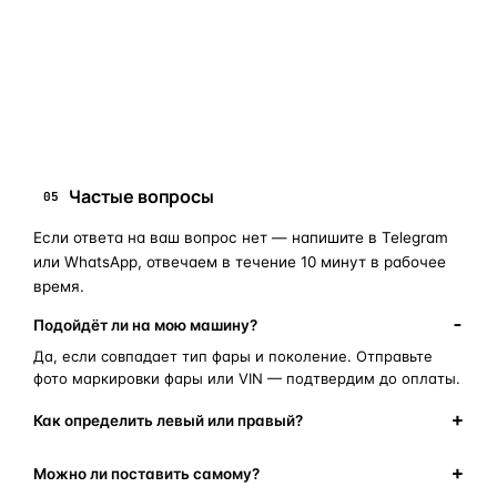
запчасти для фар
ПОИСКОВЫЕ ЗАПРОСЫ
замена стекла фары
корпус фары
ремонт фары
полиуретановый герметик
оригинальная оптика
Частые вопросы
05
Если ответа на ваш вопрос нет — напишите в Telegram
или WhatsApp, отвечаем в течение 10 минут в рабочее
время.
Подойдёт ли на мою машину?
Да, если совпадает тип фары и поколение. Отправьте
фото маркировки фары или VIN — подтвердим до оплаты.
Как определить левый или правый?
Можно ли поставить самому?