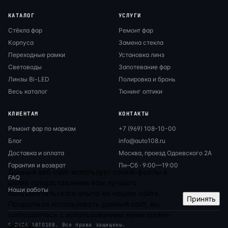
КАТАЛОГ
УСЛУГИ
Стёкла фар
Ремонт фар
Корпуса
Замена стекла
Переходные рамки
Установка линз
Световоды
Запотевание фар
Линзы Bi-LED
Полировка и бронь
Весь каталог
Тюнинг оптики
КЛИЕНТАМ
КОНТАКТЫ
Ремонт фар по маркам
+7 (969) 108-10-00
Блог
info@auto108.ru
Доставка и оплата
Москва, проезд Одоевского 2А
Гарантия и возврат
Пн–Сб · 9:00—19:00
Данный веб-сайт использует cookie-файлы в
FAQ
целях предоставления вам лучшего
Наши работы
пользовательского опыта на нашем сайте.
Принять
Продолжая использовать данный сайт, вы
соглашаетесь с использованием нами cookie-
файлов.
© 2026 АВТО108. Все права защищены.