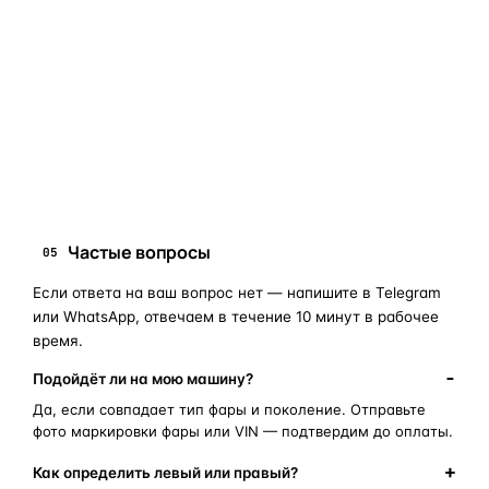
мы подскажем правильный артикул. Подбор бесплатный,
занимает 10–15 минут.
запчасти для фар
ПОИСКОВЫЕ ЗАПРОСЫ
замена стекла фары
корпус фары
ремонт фары
полиуретановый герметик
оригинальная оптика
Частые вопросы
05
Если ответа на ваш вопрос нет — напишите в Telegram
или WhatsApp, отвечаем в течение 10 минут в рабочее
время.
Подойдёт ли на мою машину?
Да, если совпадает тип фары и поколение. Отправьте
фото маркировки фары или VIN — подтвердим до оплаты.
Как определить левый или правый?