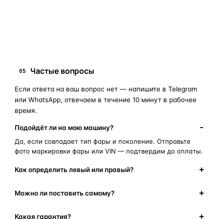
запчасти для фар
ПОИСКОВЫЕ ЗАПРОСЫ
замена стекла фары
корпус фары
ремонт фары
полиуретановый герметик
оригинальная оптика
Частые вопросы
05
Если ответа на ваш вопрос нет — напишите в Telegram
или WhatsApp, отвечаем в течение 10 минут в рабочее
время.
Подойдёт ли на мою машину?
Да, если совпадает тип фары и поколение. Отправьте
фото маркировки фары или VIN — подтвердим до оплаты.
Как определить левый или правый?
Можно ли поставить самому?
Какая гарантия?