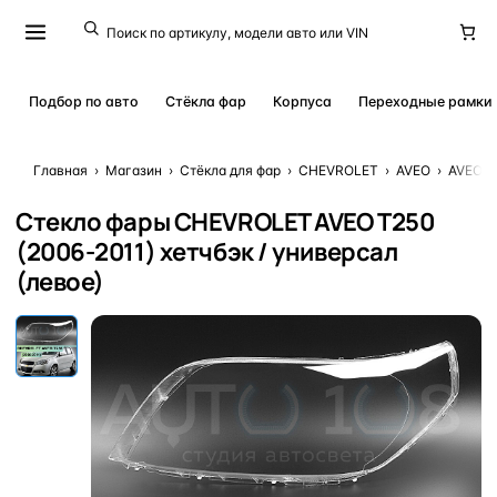
Подбор по авто
Стёкла фар
Корпуса
Переходные рамки
Главная
›
Магазин
›
Стёкла для фар
›
CHEVROLET
›
AVEO
›
AVEO T2
Стекло фары CHEVROLET AVEO T250
(2006-2011) хетчбэк / универсал
(левое)