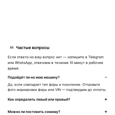
запчасти для фар
ПОИСКОВЫЕ ЗАПРОСЫ
замена стекла фары
корпус фары
ремонт фары
полиуретановый герметик
оригинальная оптика
Частые вопросы
05
Если ответа на ваш вопрос нет — напишите в Telegram
или WhatsApp, отвечаем в течение 10 минут в рабочее
время.
Подойдёт ли на мою машину?
Да, если совпадает тип фары и поколение. Отправьте
фото маркировки фары или VIN — подтвердим до оплаты.
Как определить левый или правый?
Можно ли поставить самому?