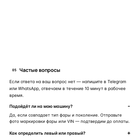
мы подскажем правильный артикул. Подбор бесплатный,
занимает 10–15 минут.
запчасти для фар
ПОИСКОВЫЕ ЗАПРОСЫ
замена стекла фары
корпус фары
ремонт фары
полиуретановый герметик
оригинальная оптика
Частые вопросы
05
Если ответа на ваш вопрос нет — напишите в Telegram
или WhatsApp, отвечаем в течение 10 минут в рабочее
время.
Подойдёт ли на мою машину?
Да, если совпадает тип фары и поколение. Отправьте
фото маркировки фары или VIN — подтвердим до оплаты.
Как определить левый или правый?