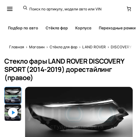
Подбор по авто
Стёкла фар
Корпуса
Переходные рамки
Главная
›
Магазин
›
Стёкла для фар
›
LAND ROVER
›
DISCOVERY S
Стекло фары LAND ROVER DISCOVERY
SPORT (2014-2019) дорестайлинг
(правое)