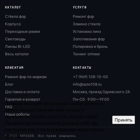
КАТАЛОГ
УСЛУГИ
Стёкла фар
Ремонт фар
Корпуса
Замена стекла
Переходные рамки
Установка линз
Световоды
Запотевание фар
Линзы Bi-LED
Полировка и бронь
Весь каталог
Тюнинг оптики
КЛИЕНТАМ
КОНТАКТЫ
Ремонт фар по маркам
+7 (969) 108-10-00
Блог
info@auto108.ru
Доставка и оплата
Москва, проезд Одоевского 2А
Гарантия и возврат
Пн–Сб · 9:00—19:00
Данный веб-сайт использует cookie-файлы в
FAQ
целях предоставления вам лучшего
Наши работы
пользовательского опыта на нашем сайте.
Принять
Продолжая использовать данный сайт, вы
соглашаетесь с использованием нами cookie-
файлов.
© 2026 АВТО108. Все права защищены.