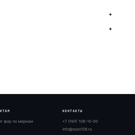
НТАМ
КОНТАКТЫ
нт фар по маркам
+7 (969) 108-10-00
info@auto108.ru