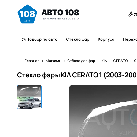
Товары
У
Подбор по авто
Стёкла фар
Корпуса
Перех
Главная
›
Магазин
›
Стёкла для фар
›
KIA
›
CERATO
›
C
Стекло фары KIA CERATO 1 (2003-200