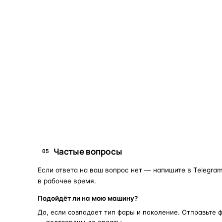
Что это и зачем
Коротко о том, почему такие запчасти меняют отдельн
Запчасти для фар — это отдельные элементы фары
(стекло, корпус, рамка, ДХО), которые можно
заменить вместо покупки фары в сборе. Если деталь
помутнела, треснула или вышла из строя — её можно
восстановить с сохранением родной оптики.
запчасти для фар
замена стекла 
ПОИСКОВЫЕ ЗАПРОСЫ
Частые вопросы
05
Если ответа на ваш вопрос нет — напишите в Telegram
в рабочее время.
Подойдёт ли на мою машину?
Да, если совпадает тип фары и поколение. Отправьте 
— подтвердим до оплаты.