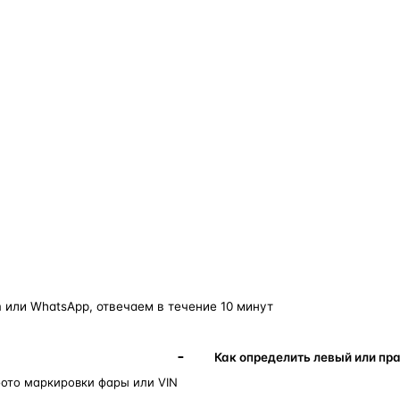
о — без покупки фары в сборе.
Замена детали обходится в
5–10 раз дешевле
новой фары в сборе и сохраняет родной блок
управления, штатные разъёмы и заводскую
светотехнику. Главное — вскрыть фару аккуратно
и собрать на правильном составе.
фары
корпус фары
ремонт фары
полиуретановый герметик
ориг
 или WhatsApp, отвечаем в течение 10 минут
Как определить левый или пр
фото маркировки фары или VIN