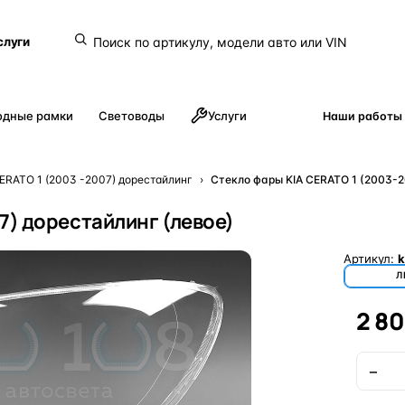
слуги
одные рамки
Световоды
Услуги
Наши работы
ERATO 1 (2003 -2007) дорестайлинг
›
Стекло фары KIA CERATO 1 (2003-2
7) дорестайлинг (левое)
Артикул:
k
Л
2 8
−