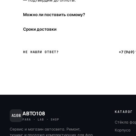
Можно ли поставить самому?
Сроки доставки
Написать в мессенджер
+7 (969)
НЕ НАШЛИ ОТВЕТ?
КАТАЛОГ
АВТО108
A108
FARA · LAB · SHOP
Стёкла фа
Сервис и магазин автосвета. Ремонт,
Корпуса
тюнинг и продажа комплектующих для фар