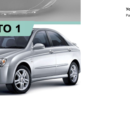
Ус
Ра