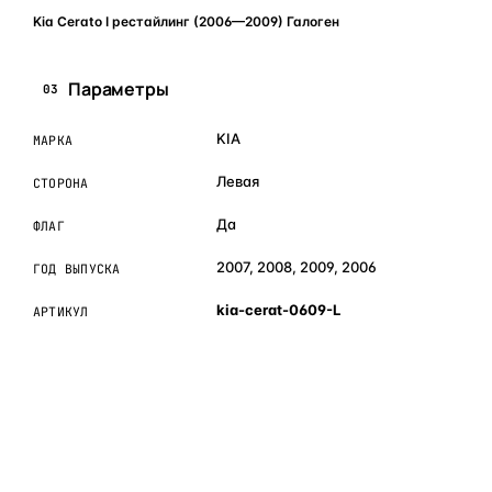
Kia Cerato I рестайлинг (2006—2009) Галоген
Параметры
03
KIA
МАРКА
Левая
СТОРОНА
Да
ФЛАГ
2007, 2008, 2009, 2006
ГОД ВЫПУСКА
kia-cerat-0609-L
АРТИКУЛ
ОБЪЯСНЯЕМ ПРОСТЫМ ЯЗЫКОМ
04
Что это и зачем
Коротко о том, почему такие запчасти меняют отдельно
— без покупки фары в сборе.