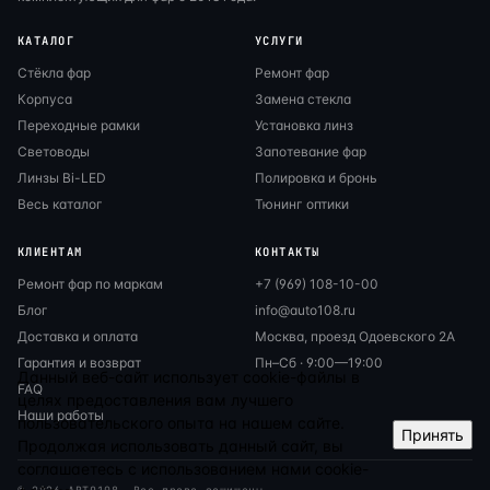
КАТАЛОГ
УСЛУГИ
Стёкла фар
Ремонт фар
Корпуса
Замена стекла
Переходные рамки
Установка линз
Световоды
Запотевание фар
Линзы Bi-LED
Полировка и бронь
Весь каталог
Тюнинг оптики
КЛИЕНТАМ
КОНТАКТЫ
Ремонт фар по маркам
+7 (969) 108-10-00
Блог
info@auto108.ru
Доставка и оплата
Москва, проезд Одоевского 2А
Гарантия и возврат
Пн–Сб · 9:00—19:00
Данный веб-сайт использует cookie-файлы в
FAQ
целях предоставления вам лучшего
Наши работы
пользовательского опыта на нашем сайте.
Принять
Продолжая использовать данный сайт, вы
соглашаетесь с использованием нами cookie-