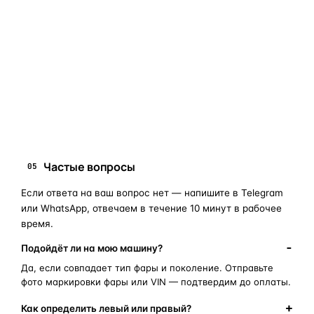
«наугад»
: пришлите фото фары, маркировки или VIN, и
мы подскажем правильный артикул. Подбор бесплатный,
занимает 10–15 минут.
запчасти для фар
ПОИСКОВЫЕ ЗАПРОСЫ
замена стекла фары
корпус фары
ремонт фары
полиуретановый герметик
оригинальная оптика
Частые вопросы
05
Если ответа на ваш вопрос нет — напишите в Telegram
или WhatsApp, отвечаем в течение 10 минут в рабочее
время.
Подойдёт ли на мою машину?
Да, если совпадает тип фары и поколение. Отправьте
фото маркировки фары или VIN — подтвердим до оплаты.
Как определить левый или правый?