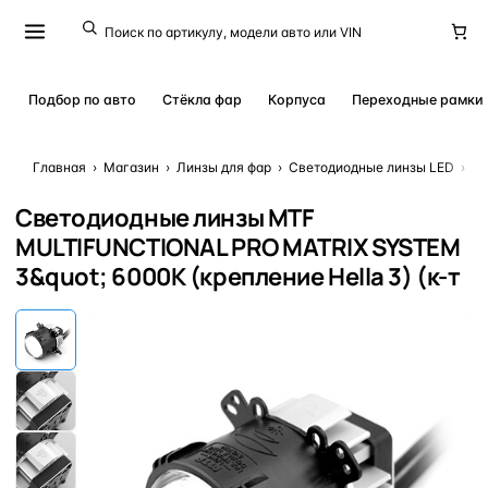
Подбор по авто
Стёкла фар
Корпуса
Переходные рамки
Главная
›
Магазин
›
Линзы для фар
›
Светодиодные линзы LED
›
Св
Светодиодные линзы MTF
MULTIFUNCTIONAL PRO MATRIX SYSTEM
3&quot; 6000K (крепление Hella 3) (к-т