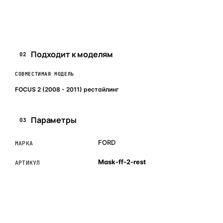
Задать вопрос по товару в мессенджер
Подходит к моделям
02
СОВМЕСТИМАЯ МОДЕЛЬ
FOCUS 2 (2008 - 2011) рестайлинг
Параметры
03
FORD
МАРКА
Mask-ff-2-rest
АРТИКУЛ
ОБЪЯСНЯЕМ ПРОСТЫМ ЯЗЫКОМ
04
Что это и зачем