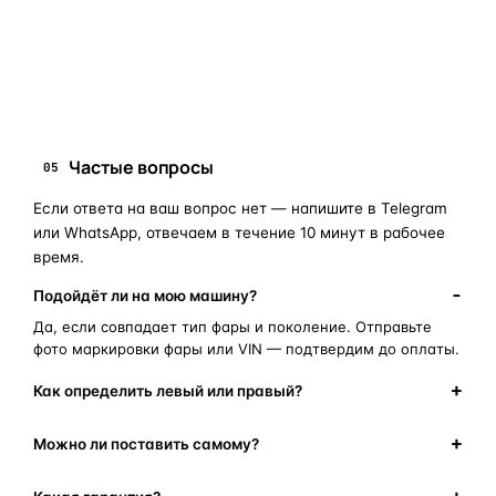
запчасти для фар
ПОИСКОВЫЕ ЗАПРОСЫ
замена стекла фары
корпус фары
ремонт фары
полиуретановый герметик
оригинальная оптика
Частые вопросы
05
Если ответа на ваш вопрос нет — напишите в Telegram
или WhatsApp, отвечаем в течение 10 минут в рабочее
время.
Подойдёт ли на мою машину?
Да, если совпадает тип фары и поколение. Отправьте
фото маркировки фары или VIN — подтвердим до оплаты.
Как определить левый или правый?
Можно ли поставить самому?