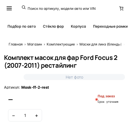
Подбор по авто
Стёкла фар
Корпуса
Переходные рамки
Главная
›
Магазин
›
Комплектующие
›
Маски для линз (бленды)
›
К
Комплект масок для фар Ford Focus 2
(2007-2011) рестайлинг
Нет фото
Артикул:
Mask-ff-2-rest
Под заказ
—
Срок уточним
−
+
В корзину