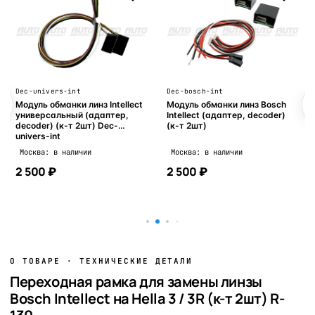
Dec-univers-int
Dec-bosch-int
Модуль обманки линз Intellect
Модуль обманки линз Bosch
универсальный (адаптер,
Intellect (адаптер, decoder)
decoder) (к-т 2шт) Dec-
(к-т 2шт)
univers-int
Москва: в наличии
Москва: в наличии
2 500 ₽
2 500 ₽
В корзину
В корзину
О ТОВАРЕ · ТЕХНИЧЕСКИЕ ДЕТАЛИ
Переходная рамка для замены линзы
Bosch Intellect на Hella 3 / 3R (к-т 2шт) R-