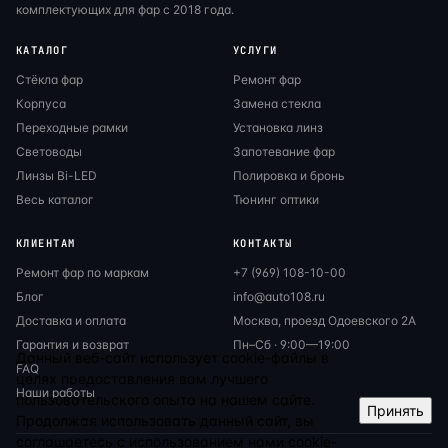
комплектующих для фар с 2018 года.
КАТАЛОГ
УСЛУГИ
Стёкла фар
Ремонт фар
Корпуса
Замена стекла
Переходные рамки
Установка линз
Световоды
Запотевание фар
Линзы Bi-LED
Полировка и бронь
Весь каталог
Тюнинг оптики
КЛИЕНТАМ
КОНТАКТЫ
Ремонт фар по маркам
+7 (969) 108-10-00
Блог
info@auto108.ru
Доставка и оплата
Москва, проезд Одоевского 2А
Гарантия и возврат
Пн–Сб · 9:00—19:00
Данный веб-сайт использует cookie-файлы в
FAQ
целях предоставления вам лучшего
Наши работы
пользовательского опыта на нашем сайте.
Принять
Продолжая использовать данный сайт, вы
соглашаетесь с использованием нами cookie-