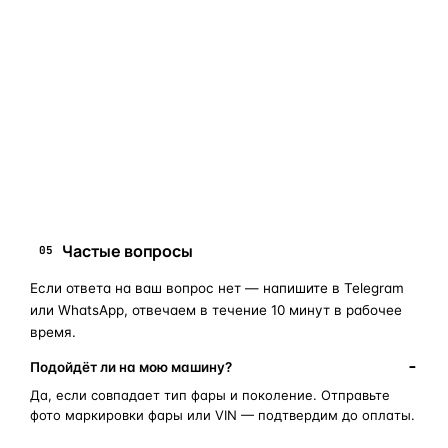
«наугад»
: пришлите фото фары, маркировки или VIN, и
мы подскажем правильный артикул. Подбор бесплатный,
занимает 10–15 минут.
запчасти для фар
ПОИСКОВЫЕ ЗАПРОСЫ
замена стекла фары
корпус фары
ремонт фары
полиуретановый герметик
оригинальная оптика
Частые вопросы
05
Если ответа на ваш вопрос нет — напишите в Telegram
или WhatsApp, отвечаем в течение 10 минут в рабочее
время.
Подойдёт ли на мою машину?
Да, если совпадает тип фары и поколение. Отправьте
фото маркировки фары или VIN — подтвердим до оплаты.