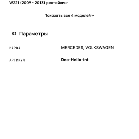
W221 (2009 - 2013) рестайлинг
Показать все 4 моделей
Параметры
03
MERCEDES, VOLKSWAGEN
МАРКА
Dec-Hella-int
АРТИКУЛ
ОБЪЯСНЯЕМ ПРОСТЫМ ЯЗЫКОМ
04
Что это и зачем
Коротко о том, почему такие запчасти меняют отдельно
— без покупки фары в сборе.
Запчасти для фар — это отдельные элементы фары
(стекло, корпус, рамка, ДХО), которые можно заменить
вместо покупки фары в сборе. Если деталь помутнела,
треснула или вышла из строя — её можно восстановить