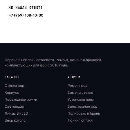
Написать в мессенджер
НЕ НАШЛИ ОТВЕТ?
+7 (969) 108-10-00
Сервис и магазин автосвета. Ремонт, тюнинг и продажа
комплектующих для фар с 2018 года.
КАТАЛОГ
УСЛУГИ
Стёкла фар
Ремонт фар
Корпуса
Замена стекла
Переходные рамки
Установка линз
Световоды
Запотевание фар
Линзы Bi-LED
Полировка и бронь
Весь каталог
Тюнинг оптики