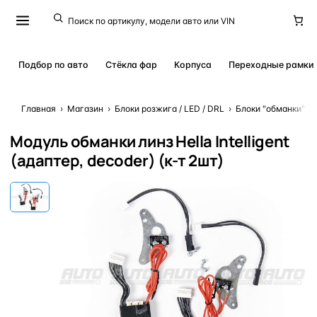
Подбор по авто
Стёкла фар
Корпуса
Переходные рамки
Главная
›
Магазин
›
Блоки розжига / LED / DRL
›
Блоки "обманки" / 
Модуль обманки линз Hella Intelligent
(адаптер, decoder) (к-т 2шт)