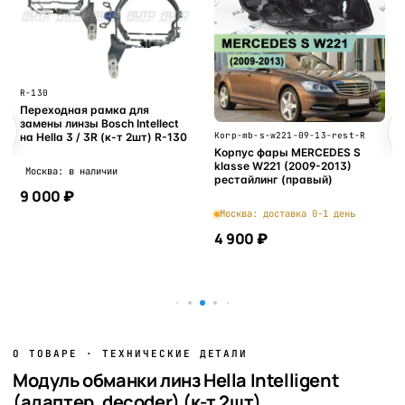
R-130
Переходная рамка для
замены линзы Bosch Intellect
Korp-mb-s-w221-09-13-rest-R
на Hella 3 / 3R (к-т 2шт) R-130
Корпус фары MERCEDES S
klasse W221 (2009-2013)
Москва: в наличии
рестайлинг (правый)
9 000 ₽
Москва: доставка 0-1 день
4 900 ₽
В корзину
В корзину
О ТОВАРЕ · ТЕХНИЧЕСКИЕ ДЕТАЛИ
Модуль обманки линз Hella Intelligent
(адаптер, decoder) (к-т 2шт)