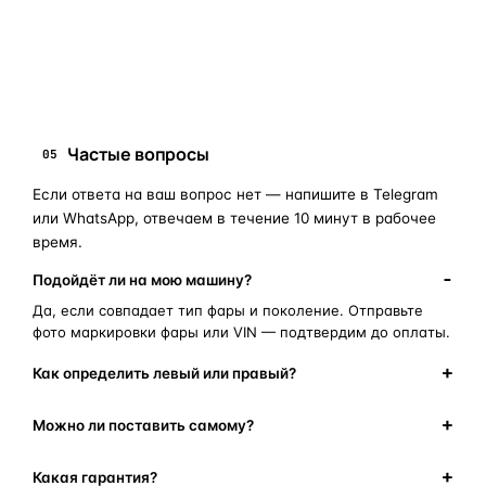
запчасти для фар
ПОИСКОВЫЕ ЗАПРОСЫ
замена стекла фары
корпус фары
ремонт фары
полиуретановый герметик
оригинальная оптика
Частые вопросы
05
Если ответа на ваш вопрос нет — напишите в Telegram
или WhatsApp, отвечаем в течение 10 минут в рабочее
время.
Подойдёт ли на мою машину?
Да, если совпадает тип фары и поколение. Отправьте
фото маркировки фары или VIN — подтвердим до оплаты.
Как определить левый или правый?
Можно ли поставить самому?
Какая гарантия?