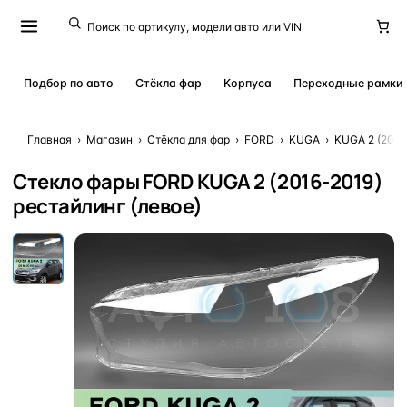
Подбор по авто
Стёкла фар
Корпуса
Переходные рамки
Главная
›
Магазин
›
Стёкла для фар
›
FORD
›
KUGA
›
KUGA 2 (2016
Стекло фары FORD KUGA 2 (2016-2019)
рестайлинг (левое)