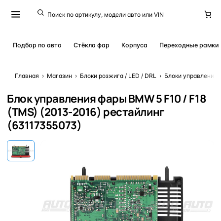
Подбор по авто
Стёкла фар
Корпуса
Переходные рамки
Главная
›
Магазин
›
Блоки розжига / LED / DRL
›
Блоки управления 
Блок управления фары BMW 5 F10 / F18
(TMS) (2013-2016) рестайлинг
(63117355073)