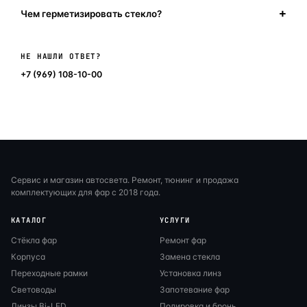
Чем герметизировать стекло?
Написать в мессенджер
НЕ НАШЛИ ОТВЕТ?
+7 (969) 108-10-00
Сервис и магазин автосвета. Ремонт, тюнинг и продажа
комплектующих для фар с 2018 года.
КАТАЛОГ
УСЛУГИ
Стёкла фар
Ремонт фар
Корпуса
Замена стекла
Переходные рамки
Установка линз
Световоды
Запотевание фар
Линзы Bi-LED
Полировка и бронь