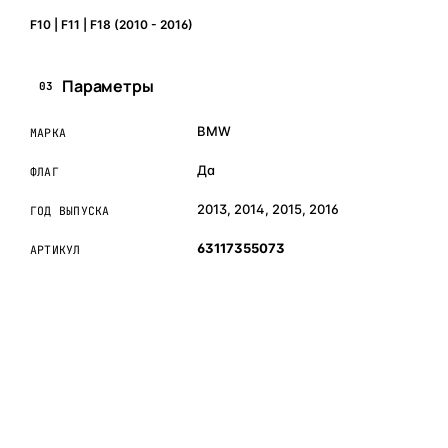
F10 | F11 | F18 (2010 - 2016)
Параметры
03
BMW
МАРКА
Да
ФЛАГ
2013, 2014, 2015, 2016
ГОД ВЫПУСКА
63117355073
АРТИКУЛ
ОБЪЯСНЯЕМ ПРОСТЫМ ЯЗЫКОМ
04
Что это и зачем
Коротко о том, почему такие запчасти меняют отдельно
— без покупки фары в сборе.
Запчасти для фар — это отдельные элементы фары