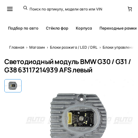
Подбор по авто
Стёкла фар
Корпуса
Переходные рамки
Главная
›
Магазин
›
Блоки розжига / LED / DRL
›
Блоки управления 
Светодиодный модуль BMW G30 / G31 /
G38 63117214939 AFS левый