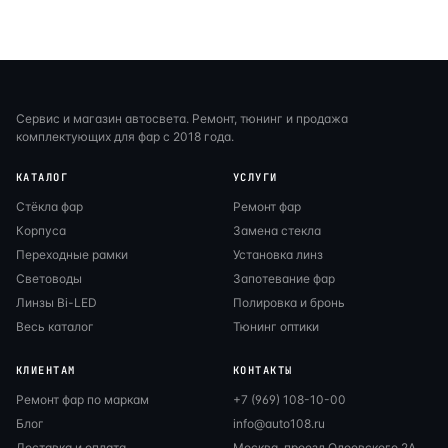
Сервис и магазин автосвета. Ремонт, тюнинг и продажа
комплектующих для фар с 2018 года.
КАТАЛОГ
УСЛУГИ
Стёкла фар
Ремонт фар
Корпуса
Замена стекла
Переходные рамки
Установка линз
Световоды
Запотевание фар
Линзы Bi-LED
Полировка и бронь
Весь каталог
Тюнинг оптики
КЛИЕНТАМ
КОНТАКТЫ
Ремонт фар по маркам
+7 (969) 108-10-00
Блог
info@auto108.ru
Доставка и оплата
Москва, проезд Одоевского 2А