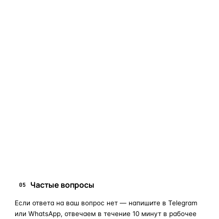
фары в сборе и сохраняет родной блок управления,
штатные разъёмы и заводскую светотехнику. Главное —
вскрыть фару аккуратно и собрать на правильном
составе.
Если сомневаетесь в совместимости —
не покупайте
«наугад»
: пришлите фото фары, маркировки или VIN, и
мы подскажем правильный артикул. Подбор бесплатный,
занимает 10–15 минут.
запчасти для фар
ПОИСКОВЫЕ ЗАПРОСЫ
замена стекла фары
корпус фары
ремонт фары
полиуретановый герметик
оригинальная оптика
Частые вопросы
05
Если ответа на ваш вопрос нет — напишите в Telegram
или WhatsApp, отвечаем в течение 10 минут в рабочее