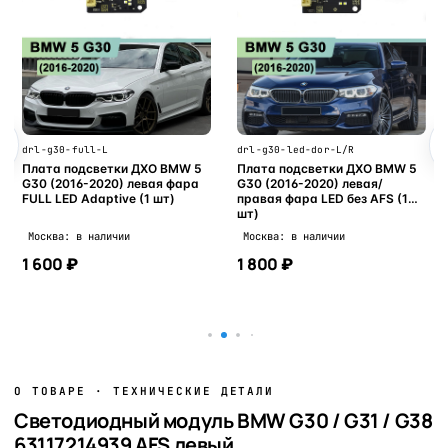
drl-g30-full-L
drl-g30-led-dor-L/R
Плата подсветки ДХО BMW 5
Плата подсветки ДХО BMW 5
G30 (2016-2020) левая фара
G30 (2016-2020) левая/
FULL LED Adaptive (1 шт)
правая фара LED без AFS (1
шт)
Москва: в наличии
Москва: в наличии
1 600 ₽
1 800 ₽
В корзину
В корзину
О ТОВАРЕ · ТЕХНИЧЕСКИЕ ДЕТАЛИ
Светодиодный модуль BMW G30 / G31 / G38
63117214939 AFS левый