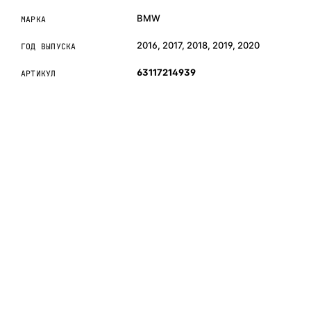
BMW
МАРКА
2016, 2017, 2018, 2019, 2020
ГОД ВЫПУСКА
63117214939
АРТИКУЛ
ОБЪЯСНЯЕМ ПРОСТЫМ ЯЗЫКОМ
04
Что это и зачем
Коротко о том, почему такие запчасти меняют отдельно
— без покупки фары в сборе.
Запчасти для фар — это отдельные элементы фары
(стекло, корпус, рамка, ДХО), которые можно заменить
вместо покупки фары в сборе. Если деталь помутнела,
треснула или вышла из строя — её можно восстановить
с сохранением родной оптики.
Замена детали обходится в
5–10 раз дешевле
новой