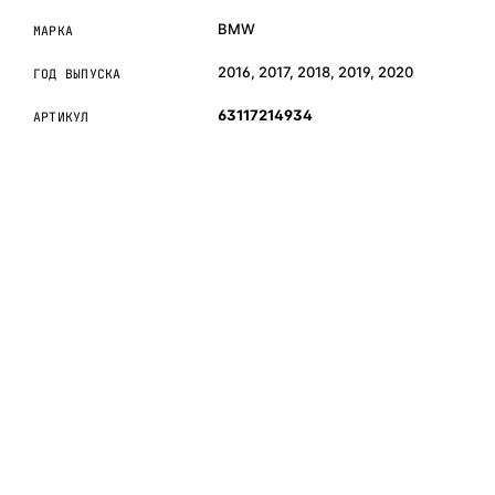
BMW
МАРКА
2016, 2017, 2018, 2019, 2020
ГОД ВЫПУСКА
63117214934
АРТИКУЛ
ОБЪЯСНЯЕМ ПРОСТЫМ ЯЗЫКОМ
04
Что это и зачем
Коротко о том, почему такие запчасти меняют отдельно
— без покупки фары в сборе.
Запчасти для фар — это отдельные элементы фары
(стекло, корпус, рамка, ДХО), которые можно заменить
вместо покупки фары в сборе. Если деталь помутнела,
треснула или вышла из строя — её можно восстановить
с сохранением родной оптики.
Замена детали обходится в
5–10 раз дешевле
новой