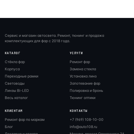
Сервис и магазин автосвета. Ремонт, тюнинг и продажа
комплектующих для фар с 2018 года.
КАТАЛОГ
УСЛУГИ
Стёкла фар
Ремонт фар
Корпуса
Замена стекла
Переходные рамки
Установка линз
Световоды
Запотевание фар
Линзы Bi-LED
Полировка и бронь
Весь каталог
Тюнинг оптики
КЛИЕНТАМ
КОНТАКТЫ
Ремонт фар по маркам
+7 (969) 108-10-00
Блог
info@auto108.ru
Доставка и оплата
Москва, проезд Одоевского 2А