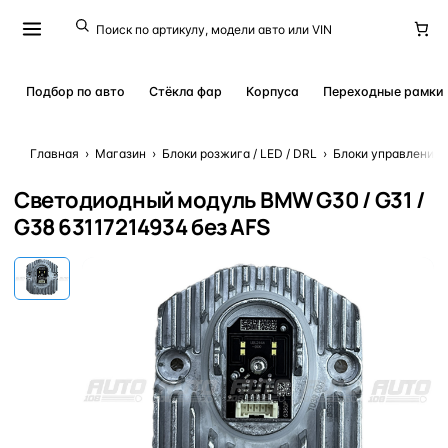
Подбор по авто
Стёкла фар
Корпуса
Переходные рамки
Главная
›
Магазин
›
Блоки розжига / LED / DRL
›
Блоки управления 
Светодиодный модуль BMW G30 / G31 /
G38 63117214934 без AFS