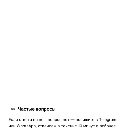
фары в сборе и сохраняет родной блок управления,
штатные разъёмы и заводскую светотехнику. Главное —
вскрыть фару аккуратно и собрать на правильном
составе.
Если сомневаетесь в совместимости —
не покупайте
«наугад»
: пришлите фото фары, маркировки или VIN, и
мы подскажем правильный артикул. Подбор бесплатный,
занимает 10–15 минут.
запчасти для фар
ПОИСКОВЫЕ ЗАПРОСЫ
замена стекла фары
корпус фары
ремонт фары
полиуретановый герметик
оригинальная оптика
Частые вопросы
05
Если ответа на ваш вопрос нет — напишите в Telegram
или WhatsApp, отвечаем в течение 10 минут в рабочее