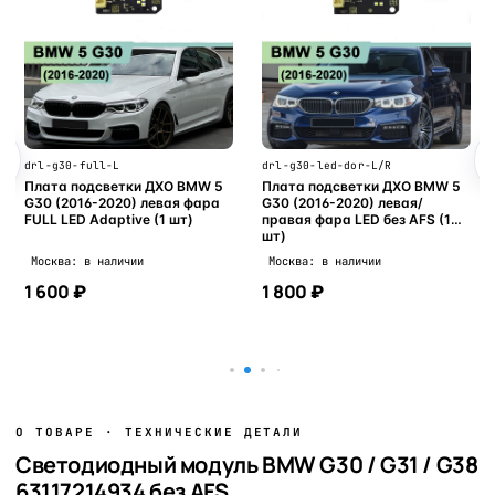
drl-g30-full-L
drl-g30-led-dor-L/R
Плата подсветки ДХО BMW 5
Плата подсветки ДХО BMW 5
G30 (2016-2020) левая фара
G30 (2016-2020) левая/
FULL LED Adaptive (1 шт)
правая фара LED без AFS (1
шт)
Москва: в наличии
Москва: в наличии
1 600 ₽
1 800 ₽
В корзину
В корзину
О ТОВАРЕ · ТЕХНИЧЕСКИЕ ДЕТАЛИ
Светодиодный модуль BMW G30 / G31 / G38
63117214934 без AFS