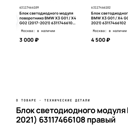
63117466109
63117466102
я
Блок светодиодного модуля
Блок светодиодног
 X4
поворотника BMW X3 G01 / X4
BMW X3 G01 / X4 G0
10
G02 (2017-2021) 63117466109
2021) 63117466102
левый
Москва: в наличии
Москва: в наличии
3 000 ₽
4 500 ₽
В корзину
В корзи
О ТОВАРЕ · ТЕХНИЧЕСКИЕ ДЕТАЛИ
Блок светодиодного модуля B
2021) 63117466108 правый