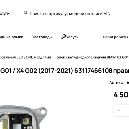
слуги
одные рамки
Световоды
Услуги
Наши работы
равления LED / DRL модулями
›
Блок светодиодного модуля BMW X3 G01 
01 / X4 G02 (2017-2021) 63117466108 пра
Артикул:
6
4 5
−