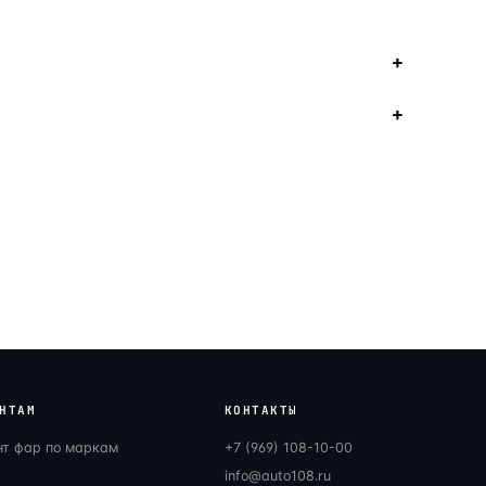
НТАМ
КОНТАКТЫ
нт фар по маркам
+7 (969) 108-10-00
info@auto108.ru