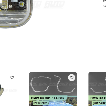
Ус
Ра