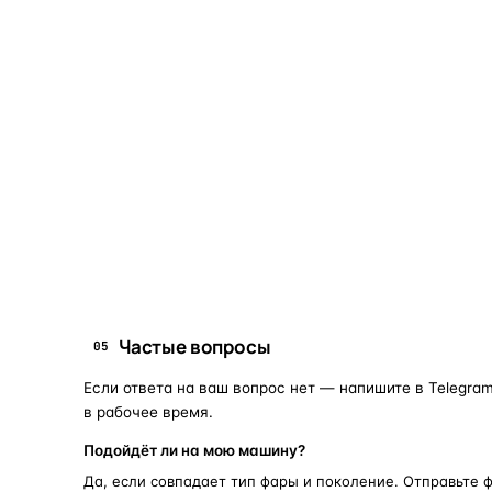
04
Что это и зачем
Коротко о том, почему такие запчасти меняют отдельн
Запчасти для фар — это отдельные элементы фары
(стекло, корпус, рамка, ДХО), которые можно
заменить вместо покупки фары в сборе. Если деталь
помутнела, треснула или вышла из строя — её можно
восстановить с сохранением родной оптики.
запчасти для фар
замена стекла 
ПОИСКОВЫЕ ЗАПРОСЫ
Частые вопросы
05
Если ответа на ваш вопрос нет — напишите в Telegram
в рабочее время.
Подойдёт ли на мою машину?
Да, если совпадает тип фары и поколение. Отправьте 