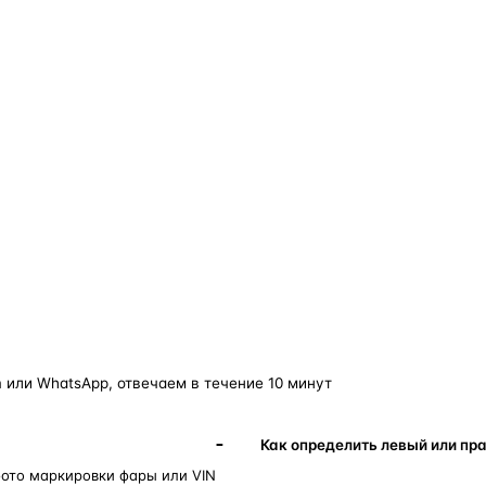
о — без покупки фары в сборе.
Замена детали обходится в
5–10 раз дешевле
новой фары в сборе и сохраняет родной блок
управления, штатные разъёмы и заводскую
светотехнику. Главное — вскрыть фару аккуратно
и собрать на правильном составе.
фары
корпус фары
ремонт фары
полиуретановый герметик
ориг
 или WhatsApp, отвечаем в течение 10 минут
Как определить левый или пр
фото маркировки фары или VIN