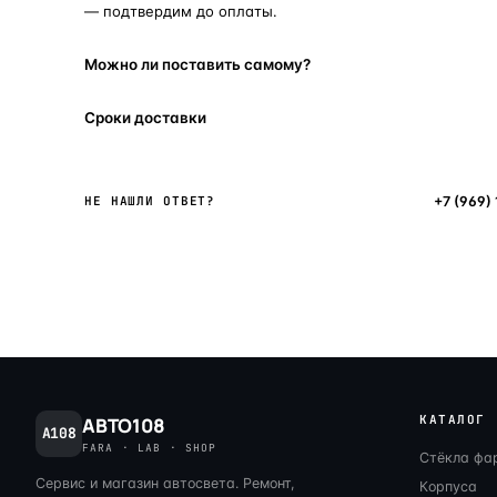
— подтвердим до оплаты.
Можно ли поставить самому?
Сроки доставки
Написать в мессенджер
+7 (969)
НЕ НАШЛИ ОТВЕТ?
КАТАЛОГ
АВТО108
A108
FARA · LAB · SHOP
Стёкла фа
Сервис и магазин автосвета. Ремонт,
Корпуса