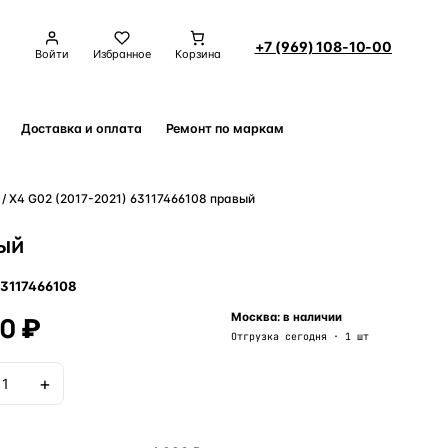
+7 (969) 108-10-00
Войти
Избранное
Корзина
Доставка и оплата
Ремонт по маркам
Контакты
/ X4 G02 (2017-2021) 63117466108 правый
вый
3117466108
00 ₽
Москва: в наличии
Отгрузка сегодня · 1 шт
+
В корзину