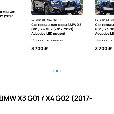
о модуля
2 (2017-
Sv-bmw-x3-g01-dor-R
Sv-bmw-x3-g
Световоды для фары BMW X3
Световоды
G01 / X4 G02 (2017-2021)
G01 / X4 G
Adaptive LED правой
Adaptive L
Москва: в наличии
Москва: в
3 700 ₽
3 700 ₽
ну
В корзину
MW X3 G01 / X4 G02 (2017-