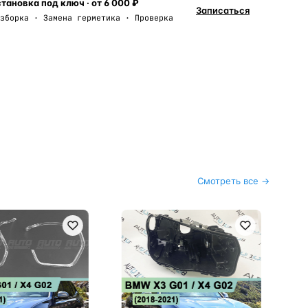
тановка под ключ · от 6 000 ₽
Записаться
зборка · Замена герметика · Проверка
Смотреть все →
BWH
Ко
G0
до
(л
Мо
4 