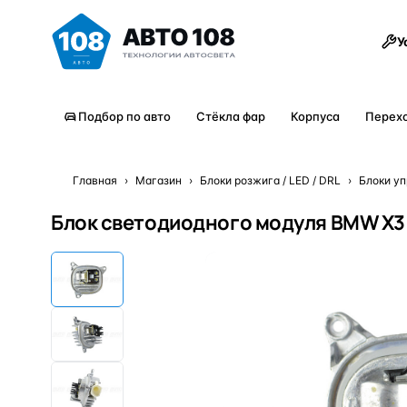
Товары
У
Подбор по авто
Стёкла фар
Корпуса
Перех
Главная
›
Магазин
›
Блоки розжига / LED / DRL
›
Блоки уп
Блок светодиодного модуля BMW X3 G