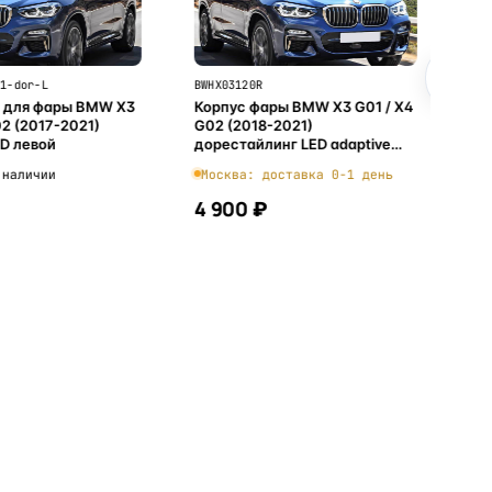
01-dor-L
BWHX03120R
 для фары BMW X3
Корпус фары BMW X3 G01 / X4
02 (2017-2021)
G02 (2018-2021)
ED левой
дорестайлинг LED adaptive
(правый)
 наличии
Москва: доставка 0-1 день
4 900 ₽
В корзину
В корзину