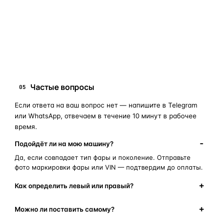
запчасти для фар
ПОИСКОВЫЕ ЗАПРОСЫ
замена стекла фары
корпус фары
ремонт фары
полиуретановый герметик
оригинальная оптика
Частые вопросы
05
Если ответа на ваш вопрос нет — напишите в Telegram
или WhatsApp, отвечаем в течение 10 минут в рабочее
время.
Подойдёт ли на мою машину?
Да, если совпадает тип фары и поколение. Отправьте
фото маркировки фары или VIN — подтвердим до оплаты.
Как определить левый или правый?
Можно ли поставить самому?