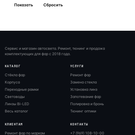
Сервис и магазин автосвета. Ремонт, тюнинг и продажа
комплектующих для фар с 2018 года.
КАТАЛОГ
УСЛУГИ
Стёкла фар
Ремонт фар
Корпуса
Замена стекла
Переходные рамки
Установка линз
Световоды
Запотевание фар
Линзы Bi-LED
Полировка и бронь
Весь каталог
Тюнинг оптики
КЛИЕНТАМ
КОНТАКТЫ
Ремонт фар по маркам
+7 (969) 108-10-00