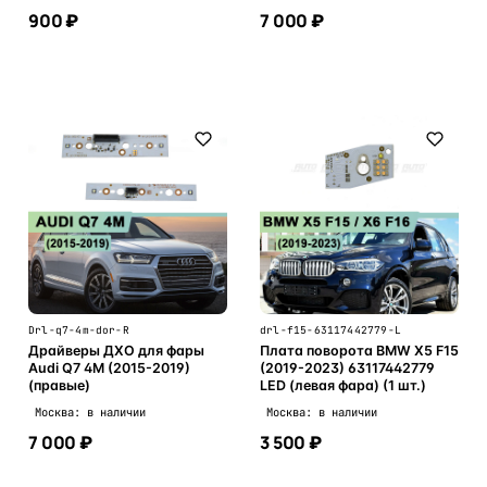
900 ₽
7 000 ₽
В корзину
В корзину
Drl-q7-4m-dor-R
drl-f15-63117442779-L
Драйверы ДХО для фары
Плата поворота BMW X5 F15
Audi Q7 4M (2015-2019)
(2019-2023) 63117442779
(правые)
LED (левая фара) (1 шт.)
Москва: в наличии
Москва: в наличии
7 000 ₽
3 500 ₽
В корзину
В корзину