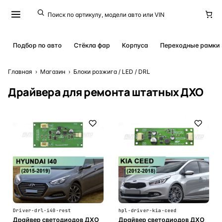
Подбор по авто
Стёкла фар
Корпуса
Переходные рамки
Главная
›
Магазин
›
Блоки розжига / LED / DRL
Драйвера для ремонта штатных ДХО
Driver-drl-i40-rest
hpl-driver-kia-ceed
Драйвер светодиодов ДХО
Драйвер светодиодов ДХО