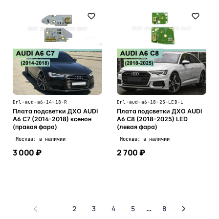
Drl-aud-a6-14-18-R
Drl-aud-a6-18-25-LED-L
Плата подсветки ДХО AUDI
Плата подсветки ДХО AUDI
A6 C7 (2014-2018) ксенон
A6 C8 (2018-2025) LED
(правая фара)
(левая фара)
Москва: в наличии
Москва: в наличии
3 000 ₽
2 700 ₽
В корзину
В корзину
1
2
3
4
5
8
…