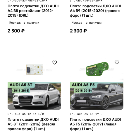
Drl-aud-a34-b8-12-15-R
Drl-aud-a4-15-20-R
Плата подсветки ДХО AUDI
Плата подсветки ДХО AUDI
A4 B8 рестайлинг (2012-
A4 B9 (2015-2020) (правая
2015) (DRL)
фара) (1 шт.)
Москва: в наличии
Москва: в наличии
2 300 ₽
2 300 ₽
В корзину
В корзину
Drl-aud-a5-12-16-L/R
Drl-aud-a5-16-19-L
Плата подсветки ДХО AUDI
Плата подсветки ДХО AUDI
A5 8T (2011-2016) (левая/
A5 F5 (2016-2019) (левая
правая фара) (1 шт.)
фара) (1 шт.)