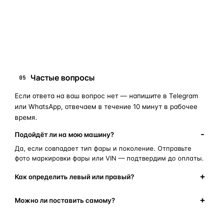
запчасти для фар
ПОИСКОВЫЕ ЗАПРОСЫ
замена стекла фары
корпус фары
ремонт фары
полиуретановый герметик
оригинальная оптика
Частые вопросы
05
Если ответа на ваш вопрос нет — напишите в Telegram
или WhatsApp, отвечаем в течение 10 минут в рабочее
время.
Подойдёт ли на мою машину?
Да, если совпадает тип фары и поколение. Отправьте
фото маркировки фары или VIN — подтвердим до оплаты.
Как определить левый или правый?
Можно ли поставить самому?