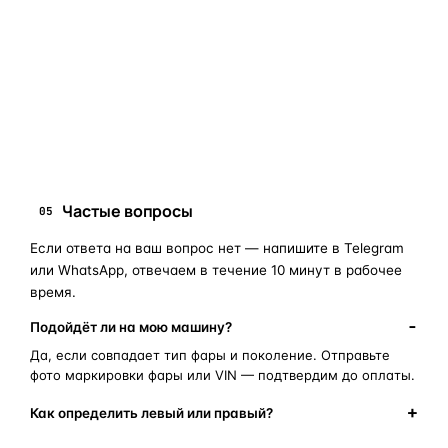
мы подскажем правильный артикул. Подбор бесплатный,
занимает 10–15 минут.
запчасти для фар
ПОИСКОВЫЕ ЗАПРОСЫ
замена стекла фары
корпус фары
ремонт фары
полиуретановый герметик
оригинальная оптика
Частые вопросы
05
Если ответа на ваш вопрос нет — напишите в Telegram
или WhatsApp, отвечаем в течение 10 минут в рабочее
время.
Подойдёт ли на мою машину?
Да, если совпадает тип фары и поколение. Отправьте
фото маркировки фары или VIN — подтвердим до оплаты.
Как определить левый или правый?