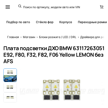
Подбор по авто
Стёкла фар
Корпуса
Переходные рамки
Главная
›
Магазин
›
Блоки розжига / LED / DRL
›
Драйвера для ремо
Плата подсветки ДХО BMW 63117263051
E92, F80, F32, F82, F06 Yellow LEMON без
AFS