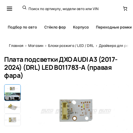
Подбор по авто
Стёкла фар
Корпуса
Переходные рамки
Главная
›
Магазин
›
Блоки розжига / LED / DRL
›
Драйвера для ремо
Плата подсветки ДХО AUDI A3 (2017-
2024) (DRL) LED B011783-A (правая
фара)