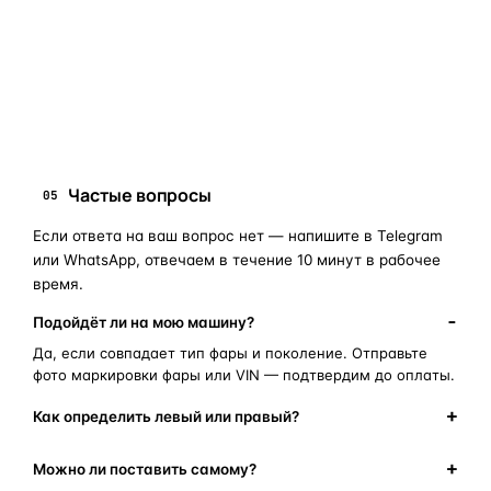
запчасти для фар
ПОИСКОВЫЕ ЗАПРОСЫ
замена стекла фары
корпус фары
ремонт фары
полиуретановый герметик
оригинальная оптика
Частые вопросы
05
Если ответа на ваш вопрос нет — напишите в Telegram
или WhatsApp, отвечаем в течение 10 минут в рабочее
время.
Подойдёт ли на мою машину?
Да, если совпадает тип фары и поколение. Отправьте
фото маркировки фары или VIN — подтвердим до оплаты.
Как определить левый или правый?
Можно ли поставить самому?