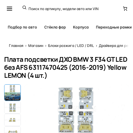
Подбор по авто
Стёкла фар
Корпуса
Переходные рамки
Главная
›
Магазин
›
Блоки розжига / LED / DRL
›
Драйвера для ремо
Плата подсветки ДХО BMW 3 F34 GT LED
без AFS 63117470425 (2016-2019) Yellow
LEMON (4 шт.)