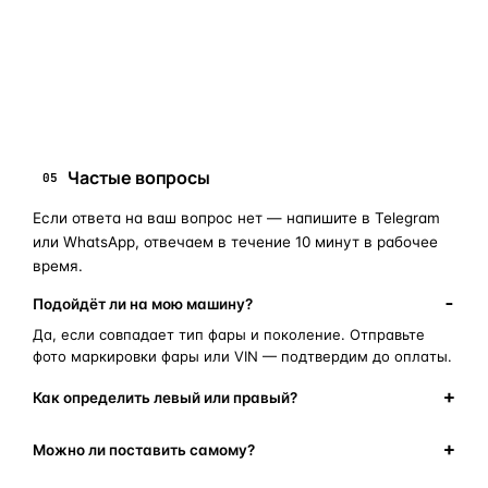
запчасти для фар
ПОИСКОВЫЕ ЗАПРОСЫ
замена стекла фары
корпус фары
ремонт фары
полиуретановый герметик
оригинальная оптика
Частые вопросы
05
Если ответа на ваш вопрос нет — напишите в Telegram
или WhatsApp, отвечаем в течение 10 минут в рабочее
время.
Подойдёт ли на мою машину?
Да, если совпадает тип фары и поколение. Отправьте
фото маркировки фары или VIN — подтвердим до оплаты.
Как определить левый или правый?
Можно ли поставить самому?