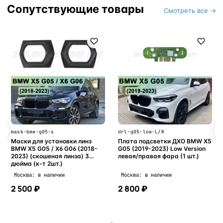
Сопутствующие товары
Смотреть все →
mask-bmw-g05-s
drl-g05-low-L/R
Маски для установки линз
Плата подсветки ДХО BMW X5
BMW X5 G05 / X6 G06 (2018-
G05 (2019-2023) Low Version
2023) (скошеная линза) 3
левая/правая фара (1 шт.)
дюйма (к-т 2шт.)
Москва: в наличии
Москва: в наличии
2 500 ₽
2 800 ₽
В корзину
В корзину