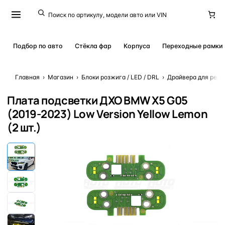
Подбор по авто
Стёкла фар
Корпуса
Переходные рамки
Главная
›
Магазин
›
Блоки розжига / LED / DRL
›
Драйвера для ремо
Плата подсветки ДХО BMW X5 G05
(2019-2023) Low Version Yellow Lemon
(2 шт.)