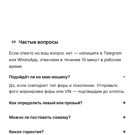
запчасти для фар
ПОИСКОВЫЕ ЗАПРОСЫ
замена стекла фары
корпус фары
ремонт фары
полиуретановый герметик
оригинальная оптика
Частые вопросы
05
Если ответа на ваш вопрос нет — напишите в Telegram
или WhatsApp, отвечаем в течение 10 минут в рабочее
время.
Подойдёт ли на мою машину?
Да, если совпадает тип фары и поколение. Отправьте
фото маркировки фары или VIN — подтвердим до оплаты.
Как определить левый или правый?
Можно ли поставить самому?
Какая гарантия?