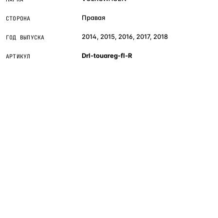
Правая
СТОРОНА
2014, 2015, 2016, 2017, 2018
ГОД ВЫПУСКА
Drl-touareg-fl-R
АРТИКУЛ
Если сомневаетесь в совместимости —
не
покупайте «наугад»
: пришлите фото фары,
маркировки или VIN, и мы подскажем правильный
артикул. Подбор бесплатный, занимает 10–15
минут.
инальная оптика