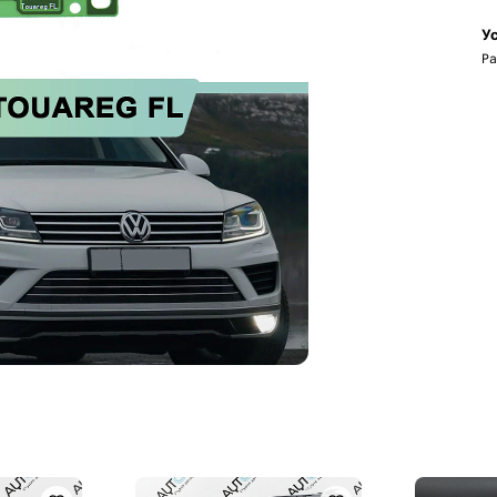
Ус
Ра