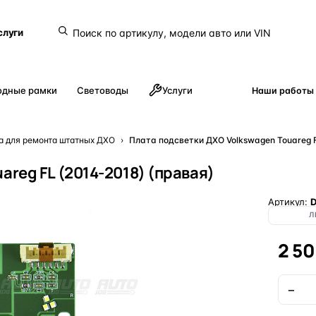
слуги
одные рамки
Световоды
Услуги
Наши работы
а для ремонта штатных ДХО
›
Плата подсветки ДХО Volkswagen Touareg F
areg FL (2014-2018) (правая)
Артикул:
D
Л
2 5
−