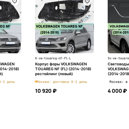
K-vw-touareg-nf-fl-L
Sv-vw-touar
KSWAGEN
Корпус фары VOLKSWAGEN
Световоды
2014-2018)
TOUAREG NF (FL) (2014-2018)
VOLKSWAG
й)
рестайлинг (левый)
(2014-2018
правой
0-1 день
Москва: доставка 0-1 день
Москва: в
10 920 ₽
4 000 ₽
ну
В корзину