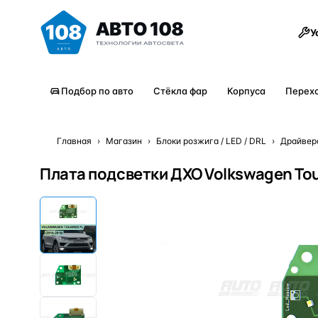
Товары
У
Подбор по авто
Стёкла фар
Корпуса
Перех
Главная
›
Магазин
›
Блоки розжига / LED / DRL
›
Драйвер
Плата подсветки ДХО Volkswagen Tou