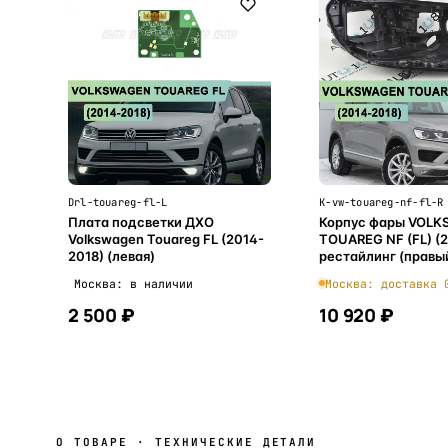
Drl-touareg-fl-L
K-vw-touareg-nf-fl-R
Плата подсветки ДХО
Корпус фары VOL
Volkswagen Touareg FL (2014-
TOUAREG NF (FL) (
2018) (левая)
рестайлинг (правы
Москва: в наличии
Москва: доставка 
2 500 ₽
10 920 ₽
В корзину
В корзи
О ТОВАРЕ · ТЕХНИЧЕСКИЕ ДЕТАЛИ