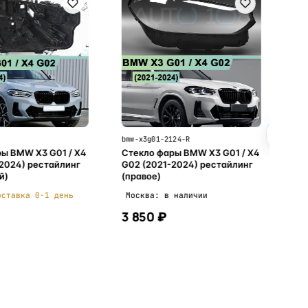
Ст
G0
(л
Мо
3 
bmw-x3g01-2124-R
ы BMW X3 G01 / X4
Стекло фары BMW X3 G01 / X4
2024) рестайлинг
G02 (2021-2024) рестайлинг
й)
(правое)
оставка 0-1 день
Москва: в наличии
3 850 ₽
В корзину
В корзину