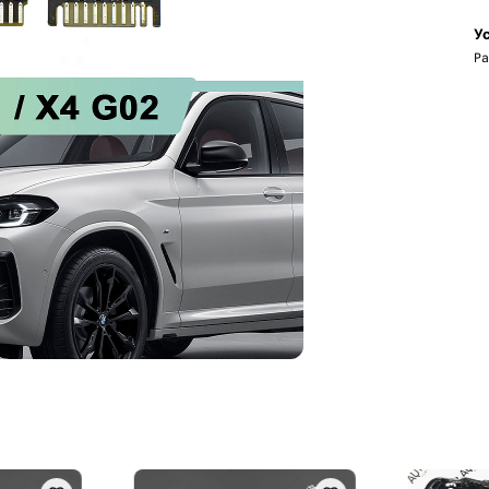
Ус
Ра