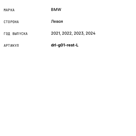
BMW
МАРКА
Левая
СТОРОНА
2021, 2022, 2023, 2024
ГОД ВЫПУСКА
drl-g01-rest-L
АРТИКУЛ
Если сомневаетесь в совместимости —
не
покупайте «наугад»
: пришлите фото фары,
маркировки или VIN, и мы подскажем правильный
артикул. Подбор бесплатный, занимает 10–15
минут.