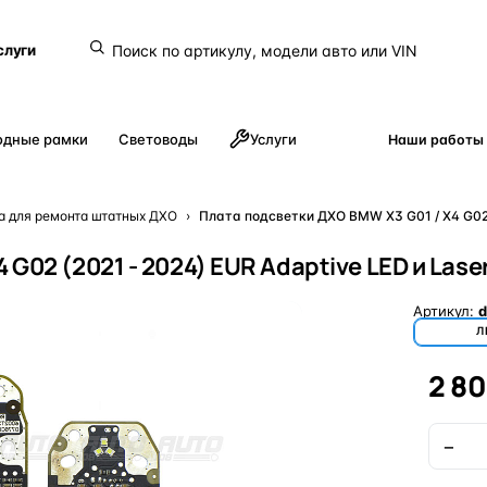
слуги
одные рамки
Световоды
Услуги
Наши работы
а для ремонта штатных ДХО
›
Плата подсветки ДХО BMW X3 G01 / X4 G02 (
G02 (2021 - 2024) EUR Adaptive LED и Laser
Артикул:
d
Л
2 8
−