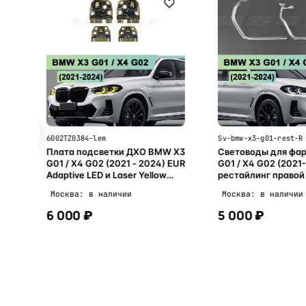
я
-
6002TZ0384-lem
Sv-bmw-x3-g01-rest-R
Плата подсветки ДХО BMW X3
Световоды для фа
G01 / X4 G02 (2021 - 2024) EUR
G01 / X4 G02 (2021
Adaptive LED и Laser Yellow
рестайлинг правой
Lemon (4 шт.)
Москва: в наличии
Москва: в наличии
6 000 ₽
5 000 ₽
В корзину
В корзи