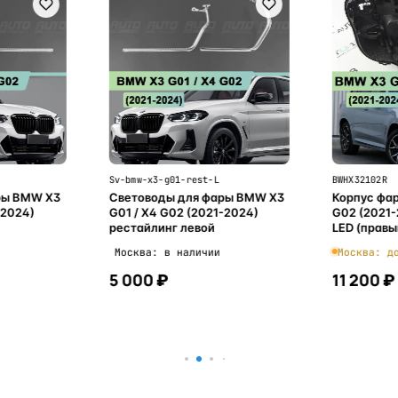
Sv-bmw-x3-g01-rest-L
BWHX32102R
ры BMW X3
Световоды для фары BMW X3
Корпус фар
-2024)
G01 / X4 G02 (2021-2024)
G02 (2021-
рестайлинг левой
LED (правы
Москва: в наличии
Москва: д
5 000 ₽
11 200 ₽
ну
В корзину