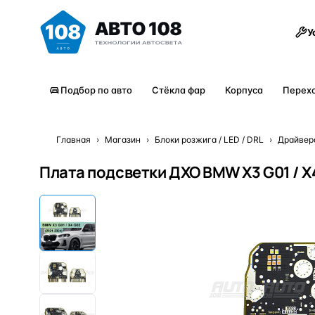
Товары
У
Подбор по авто
Стёкла фар
Корпуса
Перех
Главная
›
Магазин
›
Блоки розжига / LED / DRL
›
Драйвер
Плата подсветки ДХО BMW X3 G01 / X4 