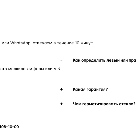
фары
корпус фары
ремонт фары
полиуретановый герметик
ориг
 или WhatsApp, отвечаем в течение 10 минут
Как определить левый или пр
фото маркировки фары или VIN
Какая гарантия?
Чем герметизировать стекло?
 108-10-00