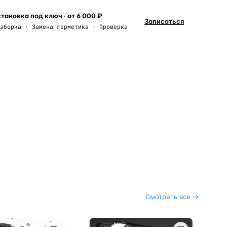
тановка под ключ · от 6 000 ₽
Записаться
зборка · Замена герметика · Проверка
Смотреть все →
bmw