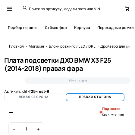
Подбор по авто
Стёкла фар
Корпуса
Переходные рамки
Главная
›
Магазин
›
Блоки розжига / LED / DRL
›
Драйвера для ремо
Плата подсветки ДХО BMW X3 F25
(2014-2018) правая фара
Нет фото
Артикул:
drl-f25-rest-R
ЛЕВАЯ СТОРОНА
ПРАВАЯ СТОРОНА
Под заказ
—
Срок уточним
−
+
В корзину