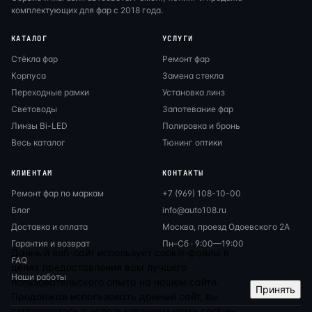
комплектующих для фар с 2018 года.
КАТАЛОГ
УСЛУГИ
Стёкла фар
Ремонт фар
Корпуса
Замена стекла
Переходные рамки
Установка линз
Световоды
Запотевание фар
Линзы Bi-LED
Полировка и бронь
Весь каталог
Тюнинг оптики
КЛИЕНТАМ
КОНТАКТЫ
Ремонт фар по маркам
+7 (969) 108-10-00
Блог
info@auto108.ru
Доставка и оплата
Москва, проезд Одоевского 2А
Гарантия и возврат
Пн–Сб · 9:00—19:00
Данный веб-сайт использует cookie-файлы в
FAQ
целях предоставления вам лучшего
Наши работы
пользовательского опыта на нашем сайте.
Принять
Продолжая использовать данный сайт, вы
соглашаетесь с использованием нами cookie-