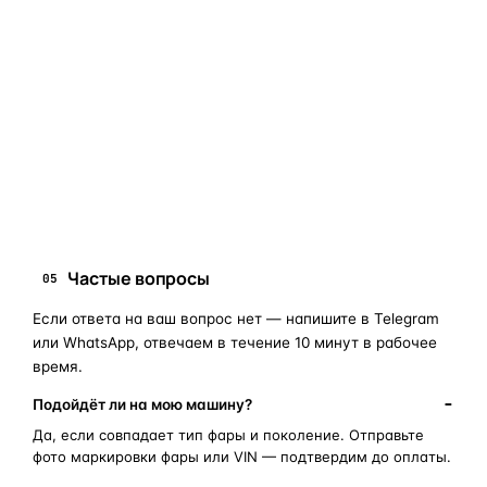
Если сомневаетесь в совместимости —
не покупайте
«наугад»
: пришлите фото фары, маркировки или VIN, и
мы подскажем правильный артикул. Подбор бесплатный,
занимает 10–15 минут.
запчасти для фар
ПОИСКОВЫЕ ЗАПРОСЫ
замена стекла фары
корпус фары
ремонт фары
полиуретановый герметик
оригинальная оптика
Частые вопросы
05
Если ответа на ваш вопрос нет — напишите в Telegram
или WhatsApp, отвечаем в течение 10 минут в рабочее
время.
Подойдёт ли на мою машину?
Да, если совпадает тип фары и поколение. Отправьте
фото маркировки фары или VIN — подтвердим до оплаты.