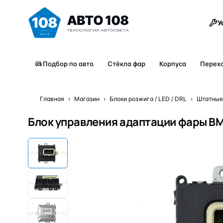
Товары
У
Подбор по авто
Стёкла фар
Корпуса
Перех
Главная
›
Магазин
›
Блоки розжига / LED / DRL
›
Штатные
Блок управления адаптации фары BM