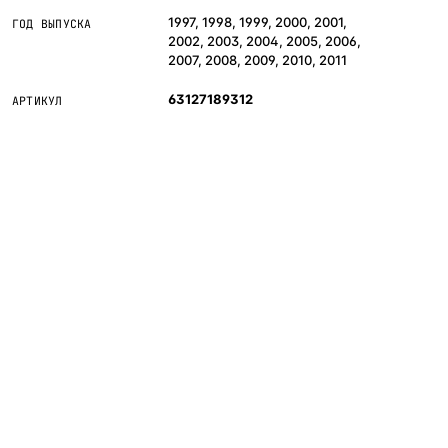
1997, 1998, 1999, 2000, 2001,
ГОД ВЫПУСКА
2002, 2003, 2004, 2005, 2006,
2007, 2008, 2009, 2010, 2011
63127189312
АРТИКУЛ
Если сомневаетесь в совместимости —
не
покупайте «наугад»
: пришлите фото фары,
маркировки или VIN, и мы подскажем правильный
артикул. Подбор бесплатный, занимает 10–15
минут.
инальная оптика