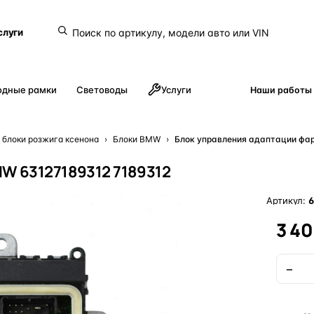
слуги
одные рамки
Световоды
Услуги
Наши работы
 блоки розжига ксенона
›
Блоки BMW
›
Блок управления адаптации фа
W 63127189312 7189312
Артикул:
6
3 4
−