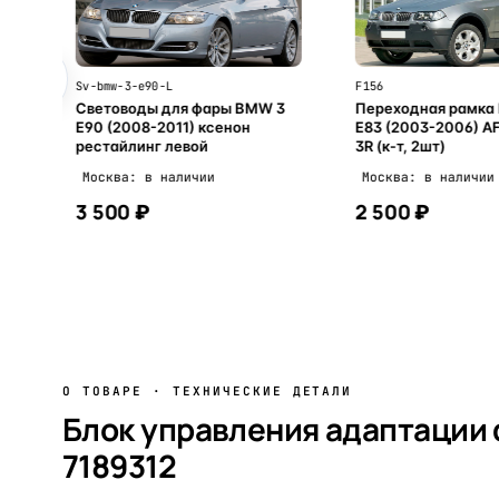
Sv-bmw-3-e90-L
F156
3
Световоды для фары BMW 3
Переходная рамка
E90 (2008-2011) ксенон
E83 (2003-2006) AFS
рестайлинг левой
3R (к-т, 2шт)
Москва: в наличии
Москва: в наличии
3 500 ₽
2 500 ₽
В корзину
В корзи
О ТОВАРЕ · ТЕХНИЧЕСКИЕ ДЕТАЛИ
Блок управления адаптации
7189312