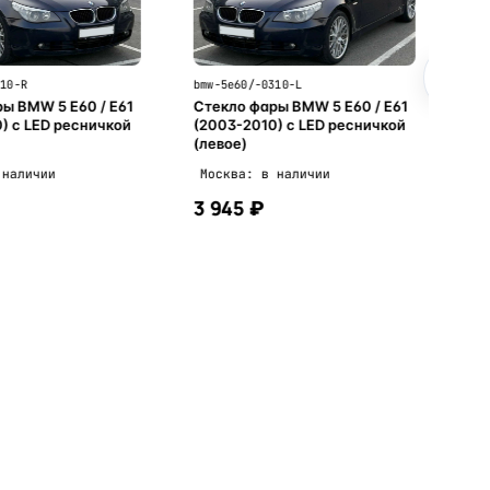
310-R
bmw-5e60/-0310-L
ы BMW 5 E60 / E61
Стекло фары BMW 5 E60 / E61
) с LED ресничкой
(2003-2010) с LED ресничкой
(левое)
 наличии
Москва: в наличии
3 945 ₽
В корзину
В корзину