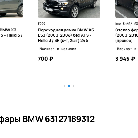
F279
bmw-5e60/-0
 BMW X3
Переходная рамка BMW X5
Стекло фар
 - Hella 3 /
E53 (2003-2006) без AFS -
(2003-2010
Hella 3 / 3R (к-т, 2шт) 245
(правое)
Москва: в наличии
Москва: в
700 ₽
3 945 ₽
ну
В корзину
 фары BMW 63127189312