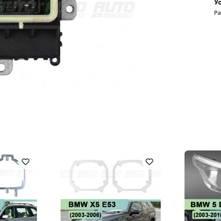
Ус
Ра