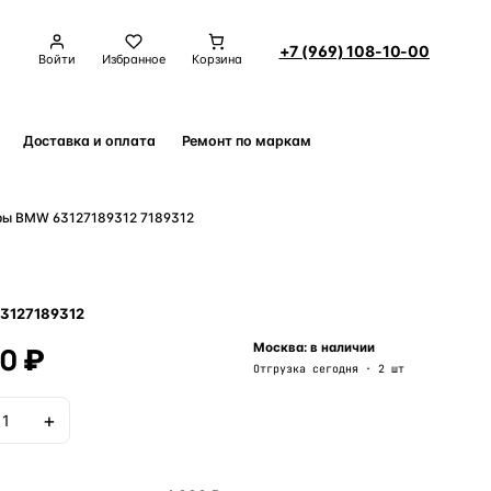
+7 (969) 108-10-00
Войти
Избранное
Корзина
Доставка и оплата
Ремонт по маркам
Контакты
ры BMW 63127189312 7189312
3127189312
00 ₽
Москва: в наличии
Отгрузка сегодня · 2 шт
+
В корзину