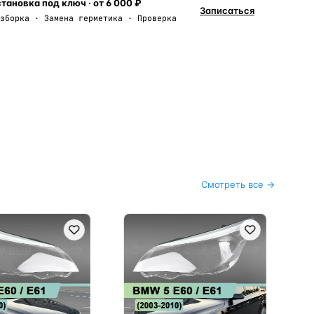
тановка под ключ · от 6 000 ₽
Записаться
зборка · Замена герметика · Проверка
Смотреть все →
R-0
Пе
вын
2ш
Мо
1 