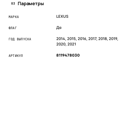
Параметры
03
LEXUS
МАРКА
Да
ФЛАГ
2014, 2015, 2016, 2017, 2018, 2019,
ГОД ВЫПУСКА
2020, 2021
8119478030
АРТИКУЛ
ОБЪЯСНЯЕМ ПРОСТЫМ ЯЗЫКОМ
04
Что это и зачем
Коротко о том, почему такие запчасти меняют отдельно
— без покупки фары в сборе.
Запчасти для фар — это отдельные элементы фары
(стекло, корпус, рамка, ДХО), которые можно заменить
вместо покупки фары в сборе. Если деталь помутнела,