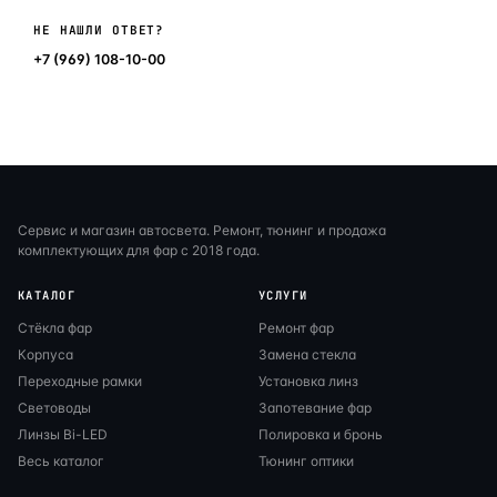
Написать в мессенджер
НЕ НАШЛИ ОТВЕТ?
+7 (969) 108-10-00
Сервис и магазин автосвета. Ремонт, тюнинг и продажа
комплектующих для фар с 2018 года.
КАТАЛОГ
УСЛУГИ
Стёкла фар
Ремонт фар
Корпуса
Замена стекла
Переходные рамки
Установка линз
Световоды
Запотевание фар
Линзы Bi-LED
Полировка и бронь
Весь каталог
Тюнинг оптики