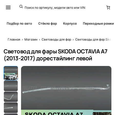
Подбор по авто
Стёкла фар
Корпуса
Переходные рамки
Главная
›
Магазин
›
Световоды для фар
›
Световоды для фар Skoda
Световод для фары SKODA OCTAVIA A7
(2013-2017) дорестайлинг левой