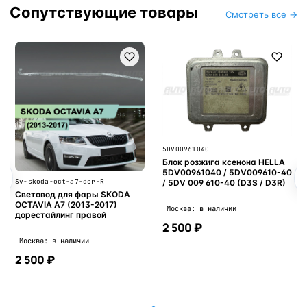
Сопутствующие товары
Смотреть все →
5DV00961040
Блок розжига ксенона HELLA
5DV00961040 / 5DV009610-40
Sv-skoda-oct-a7-dor-R
/ 5DV 009 610-40 (D3S / D3R)
Световод для фары SKODA
OCTAVIA A7 (2013-2017)
Москва: в наличии
дорестайлинг правой
2 500 ₽
Москва: в наличии
2 500 ₽
В корзину
В корзину