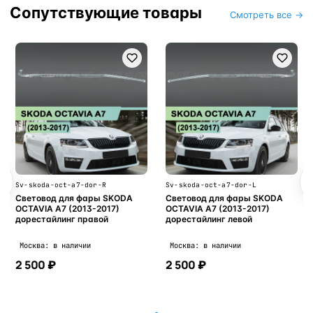
Сопутствующие товары
Смотреть все →
5DV00961040
Блок розжига ксенона H
5DV00961040 / 5DV0096
Sv-skoda-oct-a7-dor-L
/ 5DV 009 610-40 (D3S / 
SKODA
Световод для фары SKODA
7)
OCTAVIA A7 (2013-2017)
Москва: в наличии
дорестайлинг левой
2 500 ₽
Москва: в наличии
2 500 ₽
В корзину
В корзину