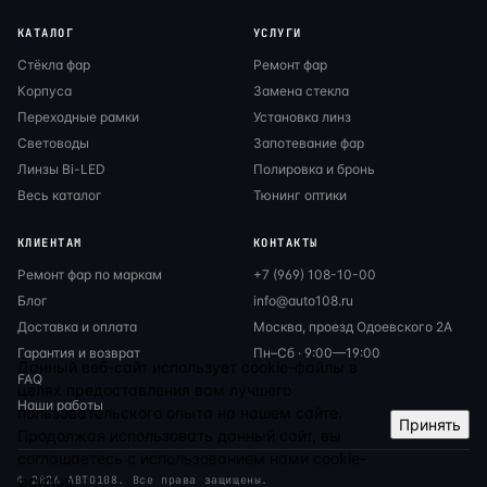
КАТАЛОГ
УСЛУГИ
Стёкла фар
Ремонт фар
Корпуса
Замена стекла
Переходные рамки
Установка линз
Световоды
Запотевание фар
Линзы Bi-LED
Полировка и бронь
Весь каталог
Тюнинг оптики
КЛИЕНТАМ
КОНТАКТЫ
Ремонт фар по маркам
+7 (969) 108-10-00
Блог
info@auto108.ru
Доставка и оплата
Москва, проезд Одоевского 2А
Гарантия и возврат
Пн–Сб · 9:00—19:00
Данный веб-сайт использует cookie-файлы в
FAQ
целях предоставления вам лучшего
Наши работы
пользовательского опыта на нашем сайте.
Принять
Продолжая использовать данный сайт, вы
соглашаетесь с использованием нами cookie-
файлов.
© 2026 АВТО108. Все права защищены.