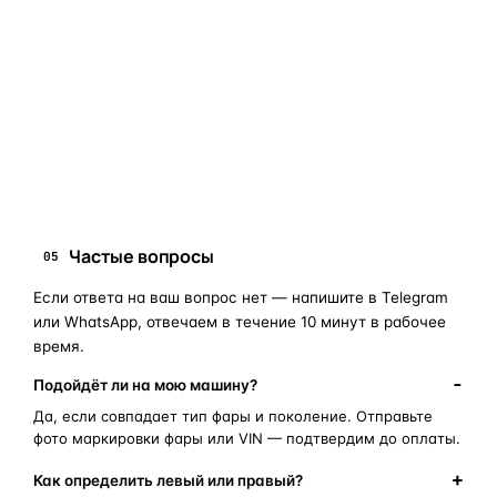
мы подскажем правильный артикул. Подбор бесплатный,
занимает 10–15 минут.
запчасти для фар
ПОИСКОВЫЕ ЗАПРОСЫ
замена стекла фары
корпус фары
ремонт фары
полиуретановый герметик
оригинальная оптика
Частые вопросы
05
Если ответа на ваш вопрос нет — напишите в Telegram
или WhatsApp, отвечаем в течение 10 минут в рабочее
время.
Подойдёт ли на мою машину?
Да, если совпадает тип фары и поколение. Отправьте
фото маркировки фары или VIN — подтвердим до оплаты.
Как определить левый или правый?