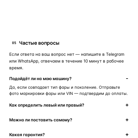
запчасти для фар
ПОИСКОВЫЕ ЗАПРОСЫ
замена стекла фары
корпус фары
ремонт фары
полиуретановый герметик
оригинальная оптика
Частые вопросы
05
Если ответа на ваш вопрос нет — напишите в Telegram
или WhatsApp, отвечаем в течение 10 минут в рабочее
время.
Подойдёт ли на мою машину?
Да, если совпадает тип фары и поколение. Отправьте
фото маркировки фары или VIN — подтвердим до оплаты.
Как определить левый или правый?
Можно ли поставить самому?
Какая гарантия?