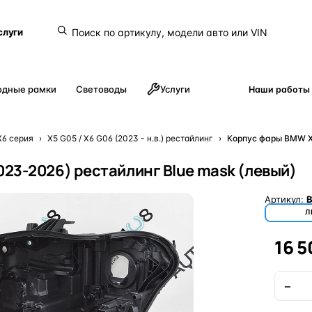
слуги
одные рамки
Световоды
Услуги
Наши работы
X6 серия
›
X5 G05 / X6 G06 (2023 - н.в.) рестайлинг
›
Корпус фары BMW X5
023-2026) рестайлинг Blue mask (левый)
Артикул:
Л
16 5
−