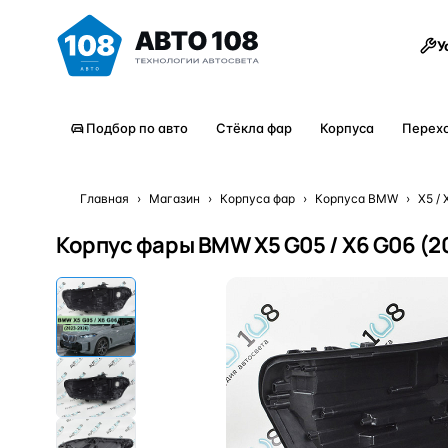
Товары
У
Подбор по авто
Стёкла фар
Корпуса
Перех
Главная
›
Магазин
›
Корпуса фар
›
Корпуса BMW
›
X5 / 
Корпус фары BMW X5 G05 / X6 G06 (2