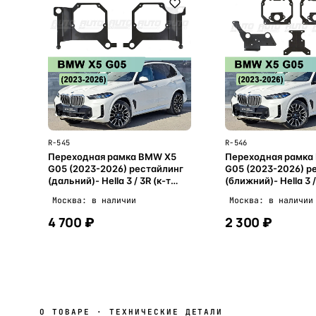
R-545
R-546
Переходная рамка BMW X5
Переходная рамка
G05 (2023-2026) рестайлинг
G05 (2023-2026) р
(дальний)- Hella 3 / 3R (к-т
(ближний)- Hella 3 /
2шт)
2шт)
Москва: в наличии
Москва: в наличии
4 700 ₽
2 300 ₽
В корзину
В корзи
О ТОВАРЕ · ТЕХНИЧЕСКИЕ ДЕТАЛИ