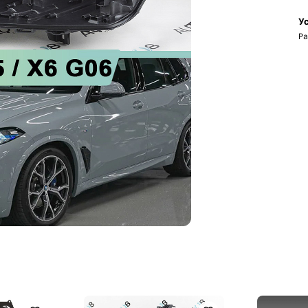
Ус
Ра