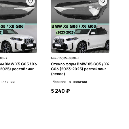
000-R
bmw-x5g05-0000-L
ры BMW X5 G05 / X6
Стекло фары BMW X5 G05 / X6
2025) рестайлинг
G06 (2023-2025) рестайлинг
(левое)
 наличии
Москва: в наличии
5 240 ₽
В корзину
В корзину