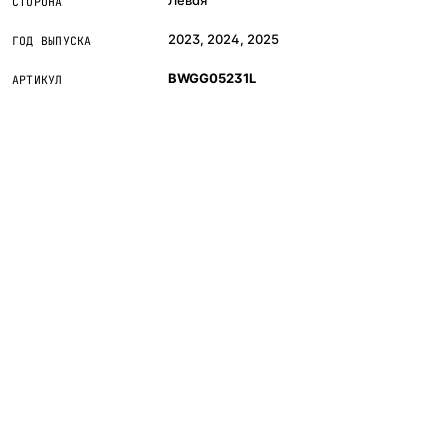
СТОРОНА
2023, 2024, 2025
ГОД ВЫПУСКА
BWGG05231L
АРТИКУЛ
Если сомневаетесь в совместимости —
не
покупайте «наугад»
: пришлите фото фары,
маркировки или VIN, и мы подскажем правильный
артикул. Подбор бесплатный, занимает 10–15
минут.
инальная оптика