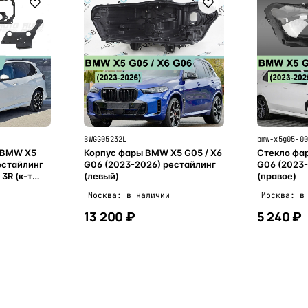
BWGG05232L
bmw-x5g05-0
 BMW X5
Корпус фары BMW X5 G05 / X6
Стекло фа
естайлинг
G06 (2023-2026) рестайлинг
G06 (2023-
 3R (к-т
(левый)
(правое)
Москва: в наличии
Москва: в
13 200 ₽
5 240 ₽
ну
В корзину