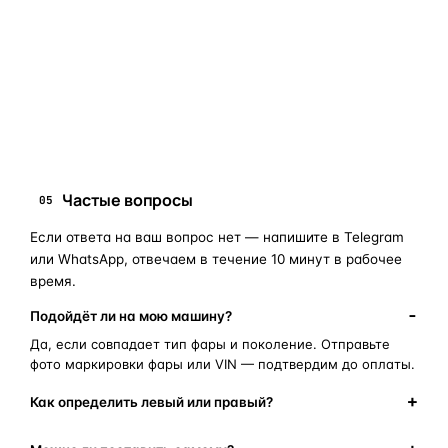
занимает 10–15 минут.
запчасти для фар
ПОИСКОВЫЕ ЗАПРОСЫ
замена стекла фары
корпус фары
ремонт фары
полиуретановый герметик
оригинальная оптика
Частые вопросы
05
Если ответа на ваш вопрос нет — напишите в Telegram
или WhatsApp, отвечаем в течение 10 минут в рабочее
время.
Подойдёт ли на мою машину?
Да, если совпадает тип фары и поколение. Отправьте
фото маркировки фары или VIN — подтвердим до оплаты.
Как определить левый или правый?