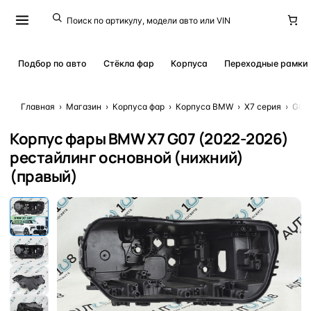
Подбор по авто
Стёкла фар
Корпуса
Переходные рамки
Главная
›
Магазин
›
Корпуса фар
›
Корпуса BMW
›
X7 серия
›
G07 
Корпус фары BMW X7 G07 (2022-2026)
рестайлинг основной (нижний)
(правый)