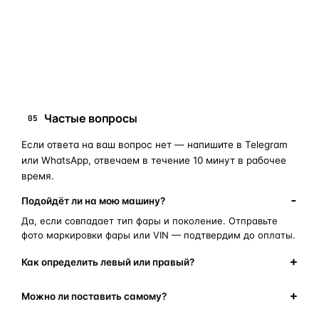
запчасти для фар
ПОИСКОВЫЕ ЗАПРОСЫ
замена стекла фары
корпус фары
ремонт фары
полиуретановый герметик
оригинальная оптика
Частые вопросы
05
Если ответа на ваш вопрос нет — напишите в Telegram
или WhatsApp, отвечаем в течение 10 минут в рабочее
время.
Подойдёт ли на мою машину?
Да, если совпадает тип фары и поколение. Отправьте
фото маркировки фары или VIN — подтвердим до оплаты.
Как определить левый или правый?
Можно ли поставить самому?