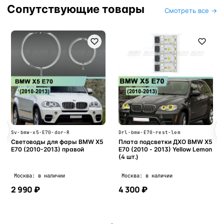
Сопутствующие товары
Смотреть все →
Sv-bmw-x5-E70-dor-R
Drl-bmw-E70-rest-lem
Световоды для фары BMW X5
Плата подсветки ДХО BMW X5
E70 (2010-2013) правой
E70 (2010 - 2013) Yellow Lemon
(4 шт.)
Москва: в наличии
Москва: в наличии
2 990 ₽
4 300 ₽
В корзину
В корзину