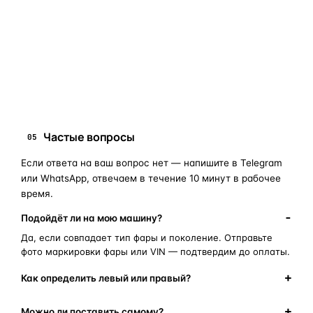
занимает 10–15 минут.
запчасти для фар
ПОИСКОВЫЕ ЗАПРОСЫ
замена стекла фары
корпус фары
ремонт фары
полиуретановый герметик
оригинальная оптика
Частые вопросы
05
Если ответа на ваш вопрос нет — напишите в Telegram
или WhatsApp, отвечаем в течение 10 минут в рабочее
время.
Подойдёт ли на мою машину?
Да, если совпадает тип фары и поколение. Отправьте
фото маркировки фары или VIN — подтвердим до оплаты.
Как определить левый или правый?
Можно ли поставить самому?