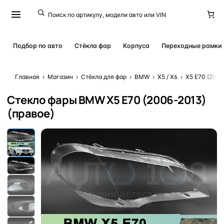
Подбор по авто
Стёкла фар
Корпуса
Переходные рамки
Главная
›
Магазин
›
Стёкла для фар
›
BMW
›
X5 / X6
›
X5 E70 (2006
Стекло фары BMW X5 E70 (2006-2013)
(правое)