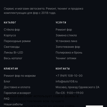
Сервис и магазин автосвета. Ремонт, тюнинг и продажа
комплектующих для фар с 2018 года.
КАТАЛОГ
УСЛУГИ
Стёкла фар
Ремонт фар
Корпуса
Замена стекла
Переходные рамки
Установка линз
Световоды
Запотевание фар
Линзы Bi-LED
Полировка и бронь
Весь каталог
Тюнинг оптики
КЛИЕНТАМ
КОНТАКТЫ
Ремонт фар по маркам
+7 (969) 108-10-00
Блог
info@auto108.ru
Доставка и оплата
Москва, проезд Одоевского 2А
Гарантия и возврат
Пн–Сб · 9:00—19:00
Данный веб-сайт использует cookie-файлы в
FAQ
целях предоставления вам лучшего
Наши работы
пользовательского опыта на нашем сайте.