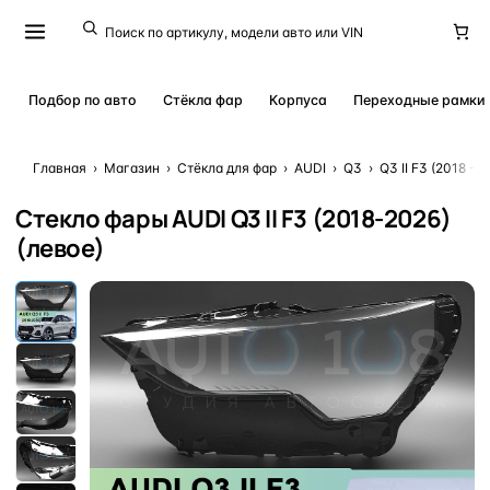
Подбор по авто
Стёкла фар
Корпуса
Переходные рамки
Главная
›
Магазин
›
Стёкла для фар
›
AUDI
›
Q3
›
Q3 II F3 (2018 - н.
Стекло фары AUDI Q3 II F3 (2018-2026)
(левое)