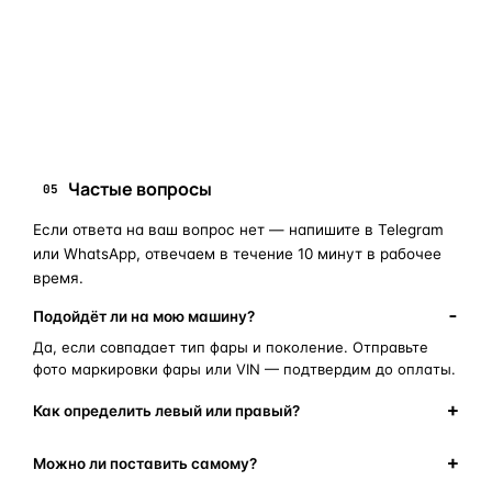
запчасти для фар
ПОИСКОВЫЕ ЗАПРОСЫ
замена стекла фары
корпус фары
ремонт фары
полиуретановый герметик
оригинальная оптика
Частые вопросы
05
Если ответа на ваш вопрос нет — напишите в Telegram
или WhatsApp, отвечаем в течение 10 минут в рабочее
время.
Подойдёт ли на мою машину?
Да, если совпадает тип фары и поколение. Отправьте
фото маркировки фары или VIN — подтвердим до оплаты.
Как определить левый или правый?
Можно ли поставить самому?