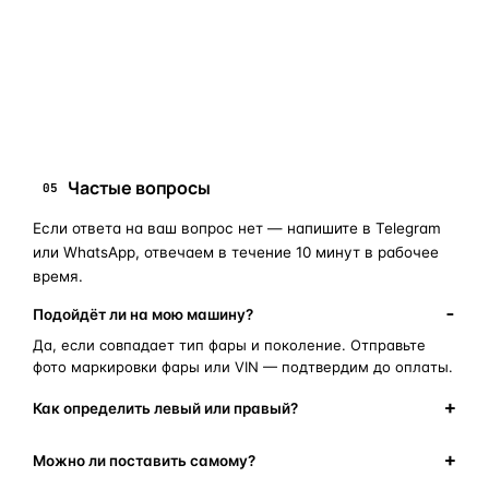
запчасти для фар
ПОИСКОВЫЕ ЗАПРОСЫ
замена стекла фары
корпус фары
ремонт фары
полиуретановый герметик
оригинальная оптика
Частые вопросы
05
Если ответа на ваш вопрос нет — напишите в Telegram
или WhatsApp, отвечаем в течение 10 минут в рабочее
время.
Подойдёт ли на мою машину?
Да, если совпадает тип фары и поколение. Отправьте
фото маркировки фары или VIN — подтвердим до оплаты.
Как определить левый или правый?
Можно ли поставить самому?