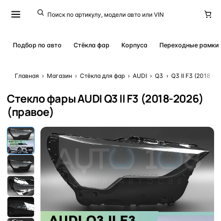
Подбор по авто
Стёкла фар
Корпуса
Переходные рамки
Главная
›
Магазин
›
Стёкла для фар
›
AUDI
›
Q3
›
Q3 II F3 (2018 - н.
Стекло фары AUDI Q3 II F3 (2018-2026)
(правое)