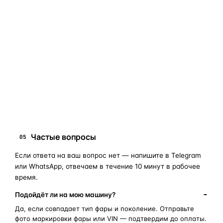
Если сомневаетесь в совместимости —
не покупайте
«наугад»
: пришлите фото фары, маркировки или VIN, и
мы подскажем правильный артикул. Подбор бесплатный,
занимает 10–15 минут.
запчасти для фар
ПОИСКОВЫЕ ЗАПРОСЫ
замена стекла фары
корпус фары
ремонт фары
полиуретановый герметик
оригинальная оптика
Частые вопросы
05
Если ответа на ваш вопрос нет — напишите в Telegram
или WhatsApp, отвечаем в течение 10 минут в рабочее
время.
Подойдёт ли на мою машину?
Да, если совпадает тип фары и поколение. Отправьте
фото маркировки фары или VIN — подтвердим до оплаты.