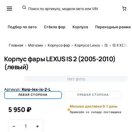
Подбор по авто
Стёкла фар
Корпуса
Переходные рамки
Главная
›
Магазин
›
Корпуса фар
›
Корпуса Lexus
›
IS
›
IS II XE20 
Корпус фары LEXUS IS 2 (2005-2010)
(левый)
Нет фото
Артикул:
Korp-lex-is-2-L
ЛЕВАЯ СТОРОНА
ПРАВАЯ СТОРОНА
Москва: доставка 0-1 день
5 950 ₽
Привезём со склада поставщика
−
+
В корзину