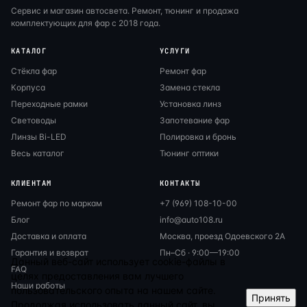
Сервис и магазин автосвета. Ремонт, тюнинг и продажа
комплектующих для фар с 2018 года.
КАТАЛОГ
УСЛУГИ
Стёкла фар
Ремонт фар
Корпуса
Замена стекла
Переходные рамки
Установка линз
Световоды
Запотевание фар
Линзы Bi-LED
Полировка и бронь
Весь каталог
Тюнинг оптики
КЛИЕНТАМ
КОНТАКТЫ
Ремонт фар по маркам
+7 (969) 108-10-00
Блог
info@auto108.ru
Доставка и оплата
Москва, проезд Одоевского 2А
Гарантия и возврат
Пн–Сб · 9:00—19:00
Данный веб-сайт использует cookie-файлы в
FAQ
целях предоставления вам лучшего
Наши работы
пользовательского опыта на нашем сайте.
Принять
Продолжая использовать данный сайт, вы