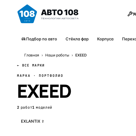
Товары
У
Подбор по авто
Стёкла фар
Корпуса
Перех
Главная
›
Наши работы
›
EXEED
← ВСЕ МАРКИ
МАРКА · ПОРТФОЛИО
EXEED
2
работ
1
моделей
EXLANTIX
2