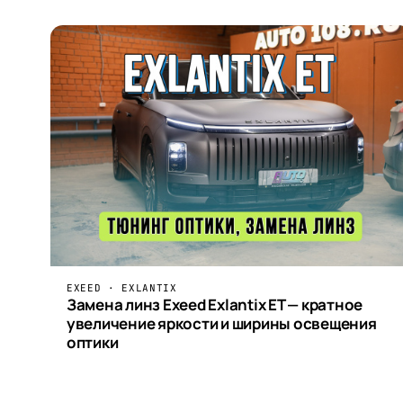
EXEED · EXLANTIX
Замена линз Exeed Exlantix ET — кратное
увеличение яркости и ширины освещения
оптики