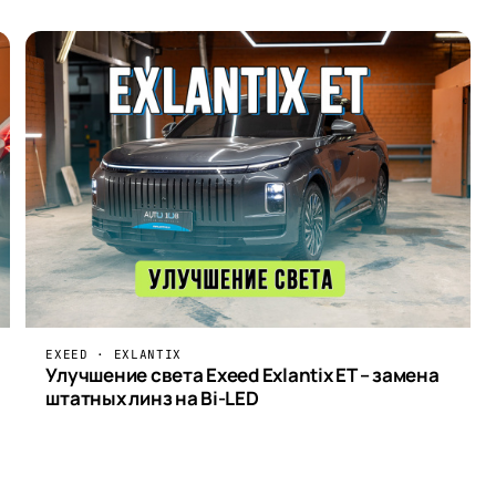
EXEED · EXLANTIX
Улучшение света Exeed Exlantix ET – замена
штатных линз на Bi-LED