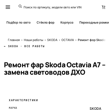
Подбор по авто
Стёкла фар
Корпуса
Переходные рамки
Главная
›
Наши работы
›
SKODA
›
OCTAVIA
›
Ремонт фар Skoda Oc
← SKODA · ВСЕ РАБОТЫ
КЕЙС № 24506
· 6 АВГУСТА 2025
Ремонт фар Skoda Octavia A7 –
замена световодов ДХО
ХАРАКТЕРИСТИКИ
МАРКА
SKODA