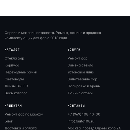
Сервис и магазин автосвета. Ремонт, тюнинг и продажа
комплектующих для фар с 2018 года.
КАТАЛОГ
УСЛУГИ
Стёкла фар
Ремонт фар
Корпуса
Замена стекла
Переходные рамки
Установка линз
Световоды
Запотевание фар
Линзы Bi-LED
Полировка и бронь
Весь каталог
Тюнинг оптики
КЛИЕНТАМ
КОНТАКТЫ
Ремонт фар по маркам
+7 (969) 108-10-00
Блог
info@auto108.ru
Доставка и оплата
Москва, проезд Одоевского 2А