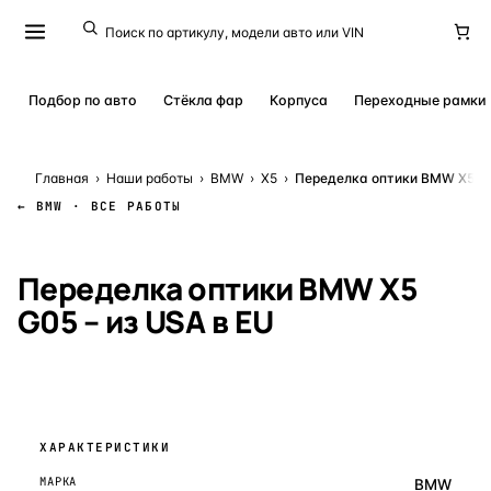
Подбор по авто
Стёкла фар
Корпуса
Переходные рамки
Главная
›
Наши работы
›
BMW
›
X5
›
Переделка оптики BMW X5 G0
← BMW · ВСЕ РАБОТЫ
КЕЙС № 24909
· 30 СЕНТЯБРЯ 2025
Переделка оптики BMW X5
G05 – из USA в EU
ХАРАКТЕРИСТИКИ
МАРКА
BMW