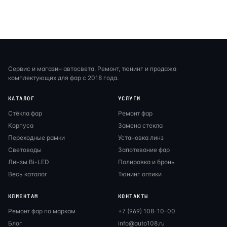
Сервис и магазин автосвета. Ремонт, тюнинг и продажа
комплектующих для фар с 2018 года.
КАТАЛОГ
УСЛУГИ
Стёкла фар
Ремонт фар
Корпуса
Замена стекла
Переходные рамки
Установка линз
Световоды
Запотевание фар
Линзы Bi-LED
Полировка и бронь
Весь каталог
Тюнинг оптики
КЛИЕНТАМ
КОНТАКТЫ
Ремонт фар по маркам
+7 (969) 108-10-00
Блог
info@auto108.ru